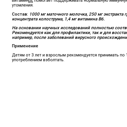
Витамин
помогает поддерживать нормальную иммунную
B6
утомления.
Состав:
1000 мг маточного молочка, 250 мг экстракта г
концентрата колострума, 1,4 мг витамина В6.
На основании научных исследований полностью соот
Рекомендуется как для профилактики, так и для восс
например, после заболеваний вирусного происхождени
Применение
Детям от 3 лет и взрослым рекомендуется принимать по 
употреблением взболтать.