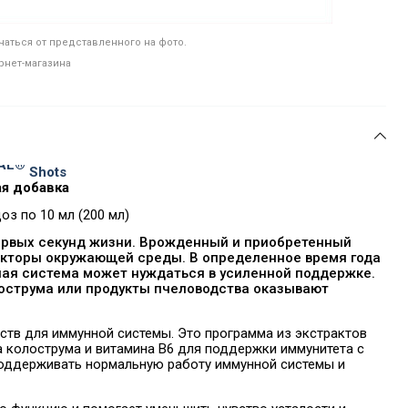
аться от представленного на фото.
рнет-магазина
TAL®
Shots
я добавка
оз по 10 мл (200 мл)
ервых секунд жизни. Врожденный и приобретенный
факторы окружающей среды. В определенное время года
ая система может нуждаться в усиленной поддержке.
острума или продукты пчеловодства оказывают
тв для иммунной системы. Это программа из экстрактов
а колострума и витамина B6 для поддержки иммунитета с
поддерживать нормальную работу иммунной системы и