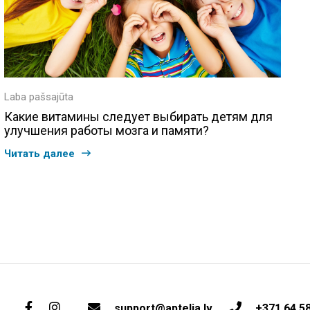
Laba pašsajūta
Какие витамины следует выбирать детям для
улучшения работы мозга и памяти?
Читать далее
support@aptelia.lv
+371 64 5