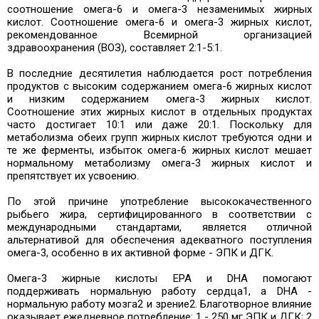
соотношение омега-6 и омега-3 незаменимых жирных
кислот. Соотношение омега-6 и омега-3 жирных кислот,
рекомендованное Всемирной организацией
здравоохранения (ВОЗ), составляет 2:1-5:1.
В последние десятилетия наблюдается рост потребления
продуктов с высоким содержанием омега-6 жирных кислот
и низким содержанием омега-3 жирных кислот.
Соотношение этих жирных кислот в отдельных продуктах
часто достигает 10:1 или даже 20:1. Поскольку для
метаболизма обеих групп жирных кислот требуются одни и
те же ферменты, избыток омега-6 жирных кислот мешает
нормальному метаболизму омега-3 жирных кислот и
препятствует их усвоению.
По этой причине употребление высококачественного
рыбьего жира, сертифицированного в соответствии с
международными стандартами, является отличной
альтернативой для обеспечения адекватного поступления
омега-3, особенно в их активной форме - ЭПК и ДГК.
Омега-3 жирные кислоты EPA и DHA помогают
поддерживать нормальную работу сердца1, а DHA -
нормальную работу мозга2 и зрение2. Благотворное влияние
оказывает ежедневное потребление: 1 - 250 мг ЭПК и ДГК; 2