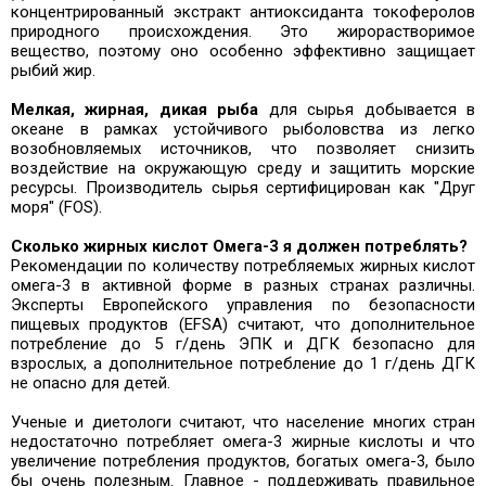
концентрированный экстракт антиоксиданта токоферолов
природного происхождения. Это жирорастворимое
вещество, поэтому оно особенно эффективно защищает
рыбий жир.
Мелкая, жирная, дикая рыба
для сырья добывается в
океане в рамках устойчивого рыболовства из легко
возобновляемых источников, что позволяет снизить
воздействие на окружающую среду и защитить морские
ресурсы. Производитель сырья сертифицирован как "Друг
моря" (FOS).
Сколько жирных кислот Омега-3 я должен потреблять?
Рекомендации по количеству потребляемых жирных кислот
омега-3 в активной форме в разных странах различны.
Эксперты Европейского управления по безопасности
пищевых продуктов (EFSA) считают, что дополнительное
потребление до 5 г/день ЭПК и ДГК безопасно для
взрослых, а дополнительное потребление до 1 г/день ДГК
не опасно для детей.
Ученые и диетологи считают, что население многих стран
недостаточно потребляет омега-3 жирные кислоты и что
увеличение потребления продуктов, богатых омега-3, было
бы очень полезным. Главное - поддерживать правильное