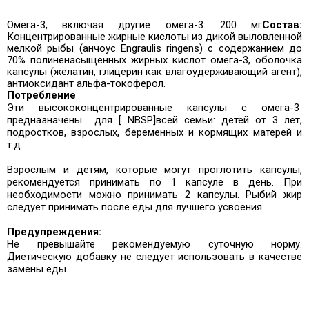
Омега-3, включая другие омега-3: 200 мг
Состав:
Концентрированные жирные кислоты из дикой выловленной
мелкой рыбы (анчоус Engraulis ringens) с содержанием до
70% полиненасыщенных жирных кислот омега-3, оболочка
капсулы (желатин, глицерин как влагоудерживающий агент),
антиоксидант альфа-токоферол.
Потребление
Эти высококонцентрированные капсулы с омега-3
предназначены
для
[
NBSP]
всей семьи: детей от 3 лет,
подростков, взрослых, беременных и кормящих матерей и
т.д.
Взрослым и детям, которые могут проглотить капсулы,
рекомендуется принимать по 1 капсуле в день. При
необходимости можно принимать 2 капсулы. Рыбий жир
следует принимать после еды для лучшего усвоения.
Предупреждения:
Не превышайте рекомендуемую суточную норму.
Диетическую добавку не следует использовать в качестве
замены еды.