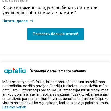
Laba pašsajūta
Какие витамины следует выбирать детям для
улучшения работы мозга и памяти?
Читать далее
Показать больше статей
support@aptelia.lv
+371 64 588 892
Šī tīmekļa vietne izmanto sīkfailus
Mēs izmantojam sīkfailus, lai personalizētu saturu un reklāmas,
nodrošinātu sociālo saziņas līdzekļu funkcijas un analizētu mūsu
Предложения и акции
datplūsmu. Informāciju par to, kā jūs izmantojat mūsu vietni, mēs
arī kopīgojam ar saviem sociālās saziņas līdzekļu, reklamēšanas
un analīzes partneriem, kuri to var apvienot ar citu informāciju, ko
Контакты
viņiem sniedzat vai ko viņi apkopo, kad lietojat viņu pakalpojumus.
Uzziniet vairāk
Правила и политика