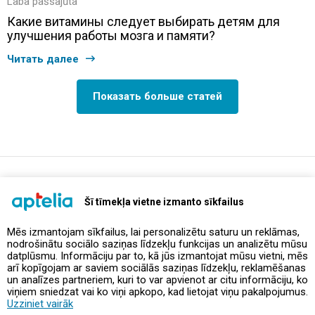
Laba pašsajūta
Какие витамины следует выбирать детям для
улучшения работы мозга и памяти?
Читать далее
Показать больше статей
support@aptelia.lv
+371 64 588 892
Šī tīmekļa vietne izmanto sīkfailus
Mēs izmantojam sīkfailus, lai personalizētu saturu un reklāmas,
nodrošinātu sociālo saziņas līdzekļu funkcijas un analizētu mūsu
Предложения и акции
datplūsmu. Informāciju par to, kā jūs izmantojat mūsu vietni, mēs
arī kopīgojam ar saviem sociālās saziņas līdzekļu, reklamēšanas
un analīzes partneriem, kuri to var apvienot ar citu informāciju, ko
Контакты
viņiem sniedzat vai ko viņi apkopo, kad lietojat viņu pakalpojumus.
Uzziniet vairāk
Правила и политика