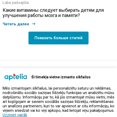
Laba pašsajūta
Какие витамины следует выбирать детям для
улучшения работы мозга и памяти?
Читать далее
Показать больше статей
support@aptelia.lv
+371 64 588 892
Šī tīmekļa vietne izmanto sīkfailus
Mēs izmantojam sīkfailus, lai personalizētu saturu un reklāmas,
nodrošinātu sociālo saziņas līdzekļu funkcijas un analizētu mūsu
Предложения и акции
datplūsmu. Informāciju par to, kā jūs izmantojat mūsu vietni, mēs
arī kopīgojam ar saviem sociālās saziņas līdzekļu, reklamēšanas
un analīzes partneriem, kuri to var apvienot ar citu informāciju, ko
Контакты
viņiem sniedzat vai ko viņi apkopo, kad lietojat viņu pakalpojumus.
Uzziniet vairāk