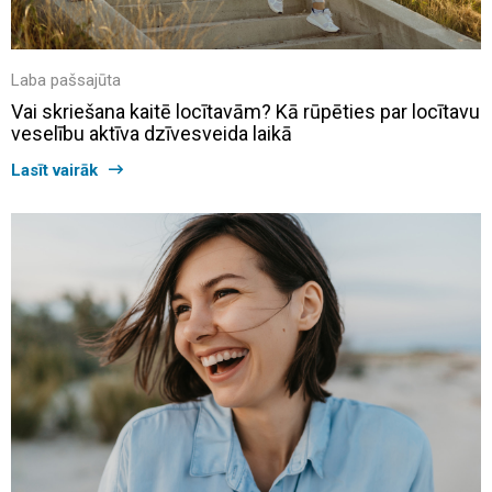
Laba pašsajūta
Vai skriešana kaitē locītavām? Kā rūpēties par locītavu
veselību aktīva dzīvesveida laikā
Lasīt vairāk