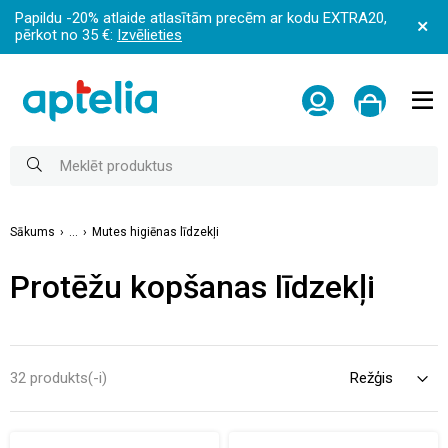
Papildu -20% atlaide atlasītām precēm ar kodu EXTRA20,
pērkot no 35 €:
Izvēlieties
Sākums
...
Mutes higiēnas līdzekļi
Protēžu kopšanas līdzekļi
32 produkts(-i)