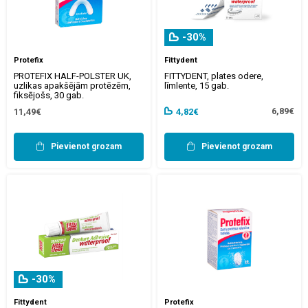
-30%
Protefix
Fittydent
PROTEFIX HALF-POLSTER UK,
FITTYDENT, plates odere,
uzlikas apakšējām protēzēm,
līmlente, 15 gab.
fiksējošs, 30 gab.
6,89€
11,49€
4,82€
Pievienot grozam
Pievienot grozam
-30%
Fittydent
Protefix