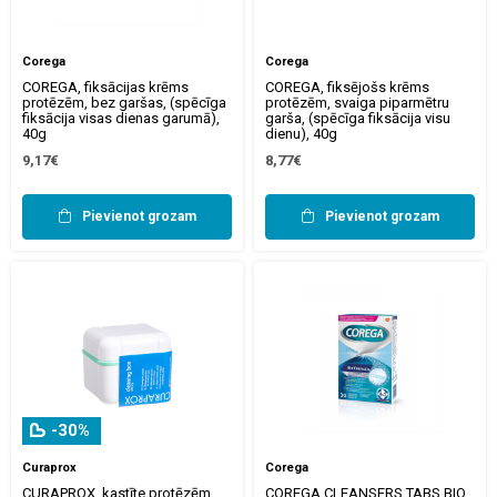
Corega
Corega
COREGA, fiksācijas krēms
COREGA, fiksējošs krēms
protēzēm, bez garšas, (spēcīga
protēzēm, svaiga piparmētru
fiksācija visas dienas garumā),
garša, (spēcīga fiksācija visu
40g
dienu), 40g
9,17€
8,77€
Pievienot grozam
Pievienot grozam
-30%
Curaprox
Corega
CURAPROX, kastīte protēzēm
COREGA CLEANSERS TABS BIO,