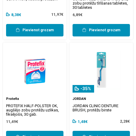
zobu protēžu tīrīšanas tabletes,
30 tabletes
11,97€
8,38€
6,89€
Pievienot grozam
Pievienot grozam
-35%
Protefix
JORDAN
PROTEFIX HALF-POLSTER OK,
JORDAN CLINIC DENTURE
augšējo zobu protēžu uzlikas,
BRUSH, protēžu birste
fiksējošs, 30 gab.
2,28€
11,49€
1,48€