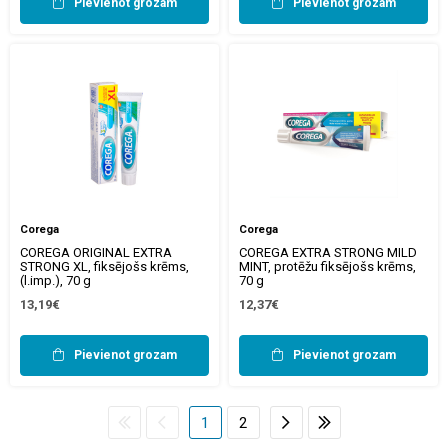
Pievienot grozam
Pievienot grozam
Corega
Corega
COREGA ORIGINAL EXTRA
COREGA EXTRA STRONG MILD
STRONG XL, fiksējošs krēms,
MINT, protēžu fiksējošs krēms,
(l.imp.), 70 g
70 g
13,19€
12,37€
Pievienot grozam
Pievienot grozam
1
2