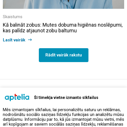
Skaistums
Kā balināt zobus: Mutes dobuma higiēnas noslēpumi,
kas palīdz atjaunot zobu baltumu
Lasīt vairāk
Rādīt vairāk rakstu
support@aptelia.lv
+371 64 588 892
Šī tīmekļa vietne izmanto sīkfailus
Mēs izmantojam sīkfailus, lai personalizētu saturu un reklāmas,
nodrošinātu sociālo saziņas līdzekļu funkcijas un analizētu mūsu
Piedāvājumi un akcijas
datplūsmu. Informāciju par to, kā jūs izmantojat mūsu vietni, mēs
arī kopīgojam ar saviem sociālās saziņas līdzekļu, reklamēšanas