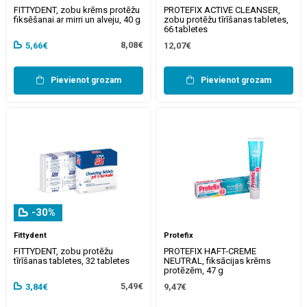
FITTYDENT, zobu krēms protēžu
PROTEFIX ACTIVE CLEANSER,
fiksēšanai ar mirri un alveju, 40 g
zobu protēžu tīrīšanas tabletes,
66 tabletes
8,08€
5,66€
12,07€
Pievienot grozam
Pievienot grozam
-30%
Fittydent
Protefix
FITTYDENT, zobu protēžu
PROTEFIX HAFT-CREME
tīrīšanas tabletes, 32 tabletes
NEUTRAL, fiksācijas krēms
protēzēm, 47 g
5,49€
3,84€
9,47€