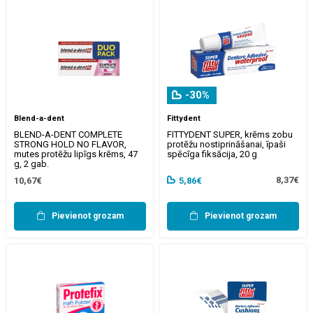
-30%
Blend-a-dent
Fittydent
BLEND-A-DENT COMPLETE
FITTYDENT SUPER, krēms zobu
STRONG HOLD NO FLAVOR,
protēžu nostiprināšanai, īpaši
mutes protēžu lipīgs krēms, 47
spēcīga fiksācija, 20 g
g, 2 gab.
8,37€
10,67€
5,86€
Pievienot grozam
Pievienot grozam