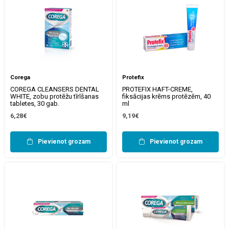
Corega
Protefix
COREGA CLEANSERS DENTAL
PROTEFIX HAFT-CREME,
WHITE, zobu protēžu tīrīšanas
fiksācijas krēms protēzēm, 40
tabletes, 30 gab.
ml
6,28€
9,19€
Pievienot grozam
Pievienot grozam