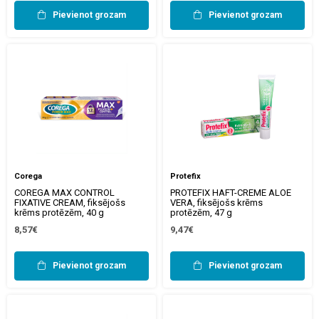
Pievienot grozam
Pievienot grozam
Corega
Protefix
COREGA MAX CONTROL
PROTEFIX HAFT-CREME ALOE
FIXATIVE CREAM, fiksējošs
VERA, fiksējošs krēms
krēms protēzēm, 40 g
protēzēm, 47 g
8,57€
9,47€
Pievienot grozam
Pievienot grozam