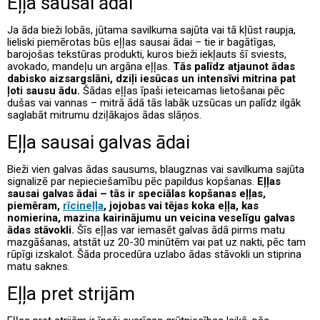
Eļļa sausai ādai
Ja āda bieži lobās, jūtama savilkuma sajūta vai tā kļūst raupja,
lieliski piemērotas būs eļļas sausai ādai – tie ir bagātīgas,
barojošas tekstūras produkti, kuros bieži iekļauts šī sviests,
avokado, mandeļu un argāna eļļas.
Tās palīdz atjaunot ādas
dabisko aizsargslāni, dziļi iesūcas un intensīvi mitrina pat
ļoti sausu ādu.
Šādas eļļas īpaši ieteicamas lietošanai pēc
dušas vai vannas – mitrā ādā tās labāk uzsūcas un palīdz ilgāk
saglabāt mitrumu dziļākajos ādas slāņos.
Eļļa sausai galvas ādai
Bieži vien galvas ādas sausums, blaugznas vai savilkuma sajūta
signalizē par nepieciešamību pēc papildus kopšanas.
Eļļas
sausai galvas ādai – tās ir speciālas kopšanas eļļas,
piemēram,
rīcineļļa
, jojobas vai tējas koka eļļa, kas
nomierina, mazina kairinājumu un veicina veselīgu galvas
ādas stāvokli.
Šīs eļļas var iemasēt galvas ādā pirms matu
mazgāšanas, atstāt uz 20-30 minūtēm vai pat uz nakti, pēc tam
rūpīgi izskalot. Šāda procedūra uzlabo ādas stāvokli un stiprina
matu saknes.
Eļļa pret strijām