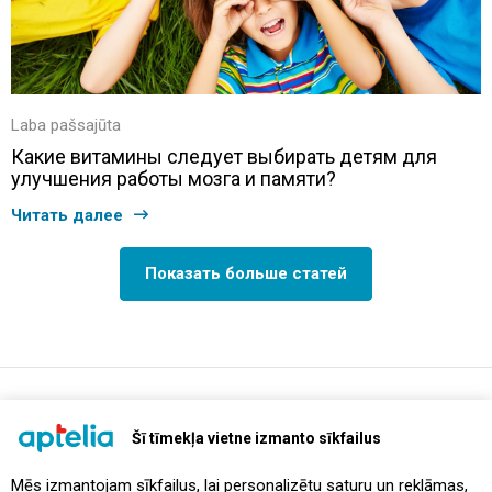
Laba pašsajūta
Какие витамины следует выбирать детям для
улучшения работы мозга и памяти?
Читать далее
Показать больше статей
support@aptelia.lv
+371 64 588 892
Šī tīmekļa vietne izmanto sīkfailus
Mēs izmantojam sīkfailus, lai personalizētu saturu un reklāmas,