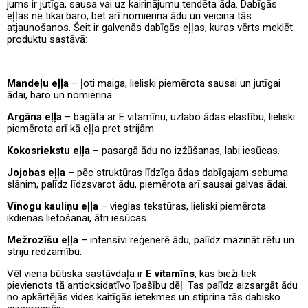
jums ir jutīga, sausa vai uz kairinājumu tendēta āda. Dabīgās
eļļas ne tikai baro, bet arī nomierina ādu un veicina tās
atjaunošanos. Šeit ir galvenās dabīgās eļļas, kuras vērts meklēt
produktu sastāvā:
Mandeļu eļļa
– ļoti maiga, lieliski piemērota sausai un jutīgai
ādai, baro un nomierina.
Argāna eļļa
– bagāta ar E vitamīnu, uzlabo ādas elastību, lieliski
piemērota arī kā eļļa pret strijām.
Kokosriekstu eļļa
– pasargā ādu no izžūšanas, labi iesūcas.
Jojobas eļļa
– pēc struktūras līdzīga ādas dabīgajam sebuma
slānim, palīdz līdzsvarot ādu, piemērota arī sausai galvas ādai.
Vīnogu kauliņu eļļa
– vieglas tekstūras, lieliski piemērota
ikdienas lietošanai, ātri iesūcas.
Mežrozīšu eļļa
– intensīvi reģenerē ādu, palīdz mazināt rētu un
striju redzamību.
Vēl viena būtiska sastāvdaļa ir
E vitamīns
, kas bieži tiek
pievienots tā antioksidatīvo īpašību dēļ. Tas palīdz aizsargāt ādu
no apkārtējās vides kaitīgās ietekmes un stiprina tās dabisko