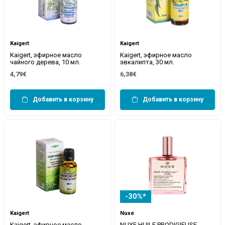
Kaigert
Kaigert
Kaigert, эфирное масло
Kaigert, эфирное масло
чайного дерева, 10 мл.
эвкалипта, 30 мл.
4,79€
6,38€
Добавить в корзину
Добавить в корзину
-30%*
Kaigert
Nuxe
Kaigert, эфирное масло
NUXE HUILE PRODIGIEUSE