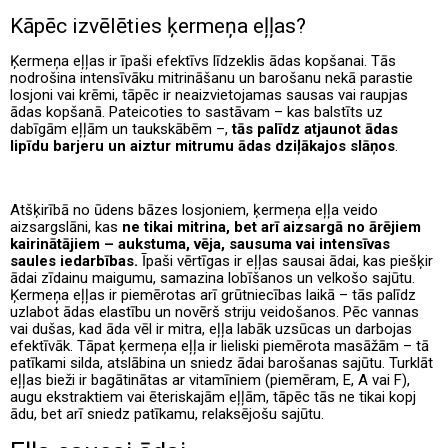
Kāpēc izvēlēties ķermeņa eļļas?
Ķermeņa eļļas ir īpaši efektīvs līdzeklis ādas kopšanai. Tās
nodrošina intensīvāku mitrināšanu un barošanu nekā parastie
losjoni vai krēmi, tāpēc ir neaizvietojamas sausas vai raupjas
ādas kopšanā. Pateicoties to sastāvam – kas balstīts uz
dabīgām eļļām un taukskābēm –,
tās palīdz atjaunot ādas
lipīdu barjeru un aiztur mitrumu ādas dziļākajos slāņos
.
Atšķirībā no ūdens bāzes losjoniem, ķermeņa eļļa veido
aizsargslāni, kas
ne tikai mitrina, bet arī aizsargā no ārējiem
kairinātājiem – aukstuma, vēja, sausuma vai intensīvas
saules iedarbības.
Īpaši vērtīgas ir eļļas sausai ādai, kas piešķir
ādai zīdainu maigumu, samazina lobīšanos un velkošo sajūtu.
Ķermeņa eļļas ir piemērotas arī grūtniecības laikā – tās palīdz
uzlabot ādas elastību un novērš striju veidošanos. Pēc vannas
vai dušas, kad āda vēl ir mitra, eļļa labāk uzsūcas un darbojas
efektīvāk. Tāpat ķermeņa eļļa ir lieliski piemērota masāžām – tā
patīkami silda, atslābina un sniedz ādai barošanas sajūtu. Turklāt
eļļas bieži ir bagātinātas ar vitamīniem (piemēram, E, A vai F),
augu ekstraktiem vai ēteriskajām eļļām, tāpēc tās ne tikai kopj
ādu, bet arī sniedz patīkamu, relaksējošu sajūtu.