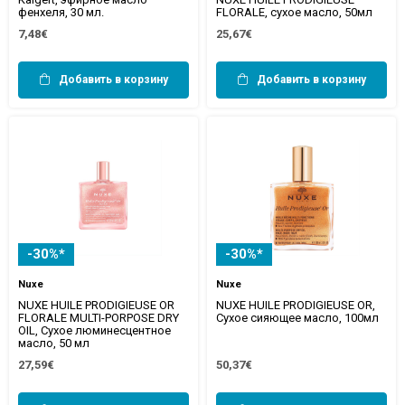
фенхеля, 30 мл.
FLORALE, сухое масло, 50мл
7,48€
25,67€
Добавить в корзину
Добавить в корзину
-30%*
-30%*
Nuxe
Nuxe
NUXE HUILE PRODIGIEUSE OR
NUXE HUILE PRODIGIEUSE OR,
FLORALE MULTI-PORPOSE DRY
Сухое сияющее масло, 100мл
OIL, Сухое люминесцентное
масло, 50 мл
27,59€
50,37€