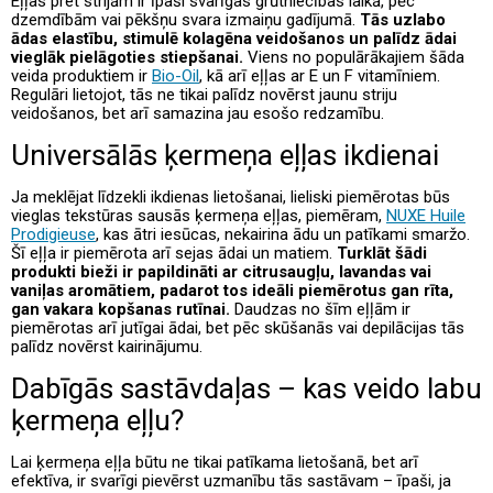
Eļļas pret strijām ir īpaši svarīgas grūtniecības laikā, pēc
dzemdībām vai pēkšņu svara izmaiņu gadījumā.
Tās uzlabo
ādas elastību, stimulē kolagēna veidošanos un palīdz ādai
vieglāk pielāgoties stiepšanai.
Viens no populārākajiem šāda
veida produktiem ir
Bio-Oil
, kā arī eļļas ar E un F vitamīniem.
Regulāri lietojot, tās ne tikai palīdz novērst jaunu striju
veidošanos, bet arī samazina jau esošo redzamību.
Universālās ķermeņa eļļas ikdienai
Ja meklējat līdzekli ikdienas lietošanai, lieliski piemērotas būs
vieglas tekstūras sausās ķermeņa eļļas, piemēram,
NUXE Huile
Prodigieuse
, kas ātri iesūcas, nekairina ādu un patīkami smaržo.
Šī eļļa ir piemērota arī sejas ādai un matiem.
Turklāt šādi
produkti bieži ir papildināti ar citrusaugļu, lavandas vai
vaniļas aromātiem, padarot tos ideāli piemērotus gan rīta,
gan vakara kopšanas rutīnai.
Daudzas no šīm eļļām ir
piemērotas arī jutīgai ādai, bet pēc skūšanās vai depilācijas tās
palīdz novērst kairinājumu.
Dabīgās sastāvdaļas – kas veido labu
ķermeņa eļļu?
Lai ķermeņa eļļa būtu ne tikai patīkama lietošanā, bet arī
efektīva, ir svarīgi pievērst uzmanību tās sastāvam – īpaši, ja