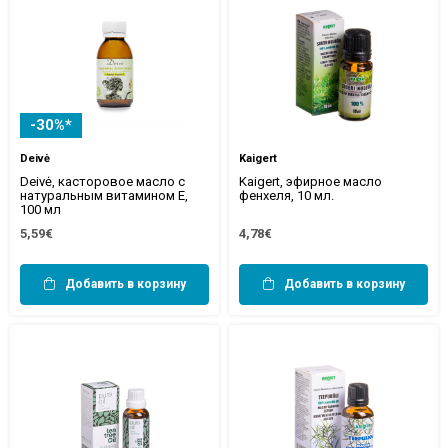
-30%*
Deivė
Kaigert
Deivė, касторовое масло с
Kaigert, эфирное масло
натуральным витамином Е,
фенхеля, 10 мл.
100 мл
5,59€
4,78€
Добавить в корзину
Добавить в корзину