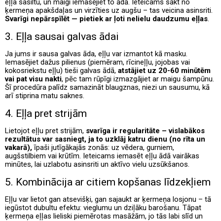
eļļa sasiltu, un maigi iemasējiet to ādā. Ieteicams sākt no
ķermeņa apakšdaļas un virzīties uz augšu – tas veicina asinsriti.
Svarīgi nepārspīlēt — pietiek ar ļoti nelielu daudzumu eļļas
.
3. Eļļa sausai galvas ādai
Ja jums ir sausa galvas āda, eļļu var izmantot kā masku.
Iemasējiet dažus pilienus (piemēram, rīcineļļu, jojobas vai
kokosriekstu eļļu) tieši galvas ādā,
atstājiet uz 20-60 minūtēm
vai pat visu nakti
, pēc tam rūpīgi izmazgājiet ar maigu šampūnu.
Šī procedūra palīdz samazināt blaugznas, niezi un sausumu, kā
arī stiprina matu saknes.
4. Eļļa pret strijām
Lietojot eļļu pret strijām,
svarīga ir regularitāte – vislabākos
rezultātus var sasniegt, ja to uzklāj katru dienu (no rīta un
vakarā),
īpaši jutīgākajās zonās: uz vēdera, gurniem,
augšstilbiem vai krūtīm. Ieteicams iemasēt eļļu ādā vairākas
minūtes, lai uzlabotu asinsriti un aktīvo vielu uzsūkšanos.
5. Kombinācija ar citiem kopšanas līdzekļiem
Eļļu var lietot gan atsevišķi, gan sajaukt ar ķermeņa losjonu – tā
iegūstot dubultu efektu: vieglumu un dziļāku barošanu. Tāpat
ķermeņa eļļas lieliski piemērotas masāžām, jo tās labi slīd un