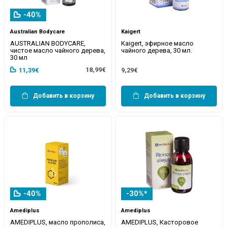
-40%
Australian Bodycare
Kaigert
AUSTRALIAN BODYCARE,
Kaigert, эфирное масло
чистое масло чайного дерева,
чайного дерева, 30 мл.
30 мл
18,99€
11,39€
9,29€
Добавить в корзину
Добавить в корзину
-40%
-30%*
Amediplus
Amediplus
AMEDIPLUS, масло прополиса,
AMEDIPLUS, Касторовое