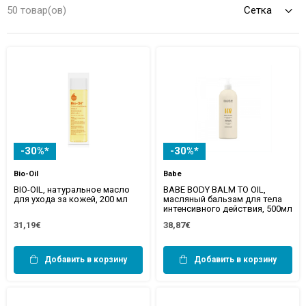
aptiekā jūs atradīsiet plašu eļļu klāstu – no dabīgām augu
50 товар(ов)
eļļām līdz dažādiem maisījumiem, kas piemēroti gan
ikdienas ādas mitrināšanai, gan masāžai vai papildu
kopšanai.
Atklājiet savu iecienītāko eļļu un baudiet maigu,
starojošu ādu katru dienu!
-30%*
-30%*
Bio-Oil
Babe
BIO-OIL, натуральное масло
BABE BODY BALM TO OIL,
для ухода за кожей, 200 мл
масляный бальзам для тела
интенсивного действия, 500мл
31,19€
38,87€
Добавить в корзину
Добавить в корзину