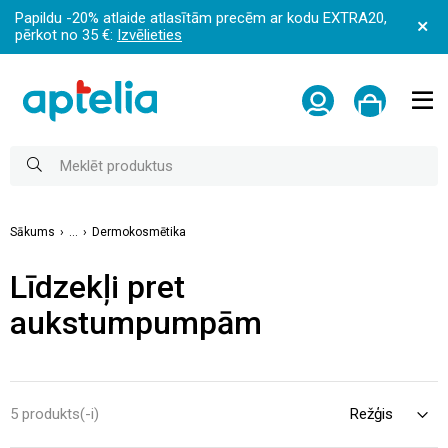
Papildu -20% atlaide atlasītām precēm ar kodu EXTRA20,
pērkot no 35 €:
Izvēlieties
Sākums
...
Dermokosmētika
Līdzekļi pret
aukstumpumpām
5 produkts(-i)