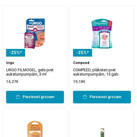
-25%*
-25%*
Urgo
Compeed
URGO FILMOGEL, gels pret
COMPEED, plāksteri pret
aukstumpumpām, 3 ml
aukstumpumpām, 15 gab.
14,27€
19,18€
Pievienot grozam
Pievienot grozam