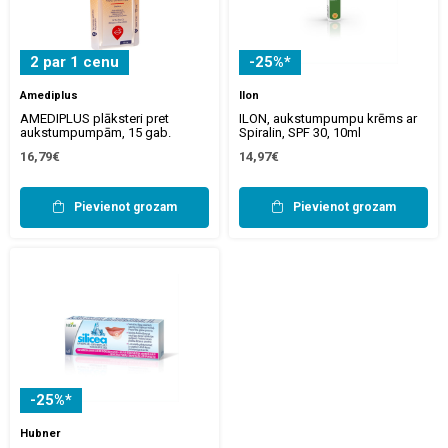
2 par 1 cenu
-25%*
Amediplus
Ilon
AMEDIPLUS plāksteri pret
ILON, aukstumpumpu krēms ar
aukstumpumpām, 15 gab.
Spiralin, SPF 30, 10ml
16,79€
14,97€
Pievienot grozam
Pievienot grozam
-25%*
Hubner