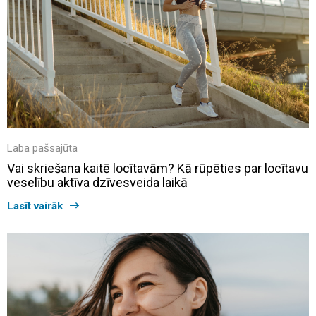
Laba pašsajūta
Vai skriešana kaitē locītavām? Kā rūpēties par locītavu
veselību aktīva dzīvesveida laikā
Lasīt vairāk