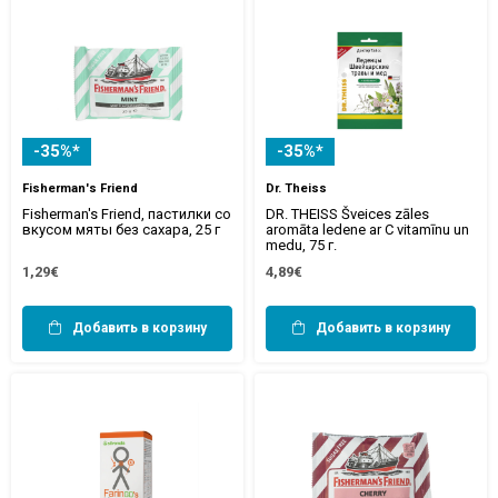
-35%*
-35%*
Fisherman's Friend
Dr. Theiss
Fisherman's Friend, пастилки со
DR. THEISS Šveices zāles
вкусом мяты без сахара, 25 г
aromāta ledene ar C vitamīnu un
medu, 75 г.
1,29€
4,89€
Добавить в корзину
Добавить в корзину