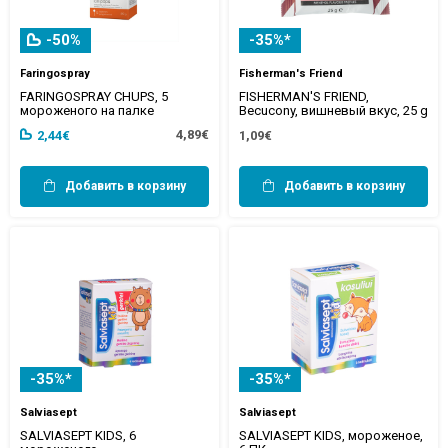
-50%
-35%*
Faringospray
Fisherman's Friend
FARINGOSPRAY CHUPS, 5
FISHERMAN'S FRIEND,
мороженого на палке
Becucony, вишневый вкус, 25 g
4,89€
2,44€
1,09€
Добавить в корзину
Добавить в корзину
-35%*
-35%*
Salviasept
Salviasept
SALVIASEPT KIDS, 6
SALVIASEPT KIDS, мороженое,