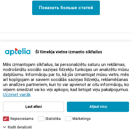
Показать больше статей
support@aptelia.lv
+371 64 588 892
Šī tīmekļa vietne izmanto sīkfailus
Mēs izmantojam sīkfailus, lai personalizētu saturu un reklāmas,
nodrošinātu sociālo saziņas līdzekļu funkcijas un analizētu mūsu
Предложения и акции
datplūsmu. Informāciju par to, kā jūs izmantojat mūsu vietni, mēs
arī kopīgojam ar saviem sociālās saziņas līdzekļu, reklamēšanas
un analīzes partneriem, kuri to var apvienot ar citu informāciju, ko
Контакты
viņiem sniedzat vai ko viņi apkopo, kad lietojat viņu pakalpojumus.
Uzziniet vairāk
Правила и политика
Ļaut atlasi
Atļaut visu
Nepieciešams
Statistika
Mārketings
Фильтры
Rādīt detalizēti