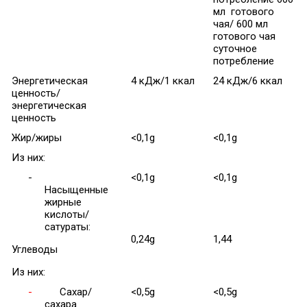
мл готового
чая/ 600 мл
готового чая
суточное
потребление
Энергетическая
4 кДж/1 ккал
24 кДж/6 ккал
ценность/
энергетическая
ценность
Жир/жиры
<0,1g
<0,1g
Из них:
-
<0,1g
<0,1g
Насыщенные
жирные
кислоты/
сатураты:
0,24g
1,44
Углеводы
Из них:
-
Сахар/
<0,5g
<0,5g
сахара