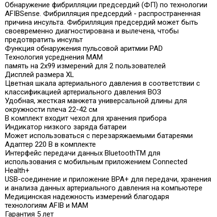
Обнаружение фибрилляции предсердий (ФП) по технологии
AFIBSense. Фибрилляция предсердий - распространенная
причина инсульта. Фибрилляция предсердий может быть
своевременно диагностирована и вылечена, чтобы
предотвратить инсульт
Функция обнаружения пульсовой аритмии PAD
Технология усреднения MAM
память на 2х99 измерений для 2 пользователей
Дисплей размера XL
Цветная шкала артериального давления в соответствии с
классификацией артериального давления ВОЗ
Удобная, жесткая манжета универсальной длины для
окружности плеча 22-42 см
В комплект входит чехол для хранения прибора
Индикатор низкого заряда батареи
Может использоваться с перезаряжаемыми батареями
Адаптер 220 В в комплекте
Интерфейс передачи данных BluetoothTM для
использования с мобильным приложением Connected
Health+
USB-соединение и приложение BPA+ для передачи, хранения
и анализа данных артериального давления на компьютере
Медицинская надежность измерений благодаря
технологиям AFIB и MAM
Гарантия 5 лет