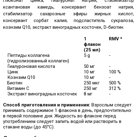
глюконат цинка, гиалуронат натрия, стабилизатор
ксантановая камедь, консервант бензоат натрия,
стабилизатор сахарозные эфиры жирных кислот,
консервант сорбат калия, подсластитель сукралоза,
коэнзим Q10, экстракт виноградных косточек, D-биотин.
1
RMV *
флакон
(25 мл)
Пептиды коллагена
5 g
-
(гидролизованный коллаген)
Гиалуроновая кислота
50 мг
-
Цинк
10 мг
100 %
Коэнзим Q10
10 мг
-
Биотин
250 мкг
500 %
Витамин C
250 мг
312 %
Экстракт виноградных косточек
8 мг
-
Способ приготовления и применения:
Взрослым следует
принимать содержимое 1 флакона в день, предпочтительно
в первой половине дня. Жидкость во флаконе перед
употреблением следует запить водой или растворить в
стакане воды (до 45°C).