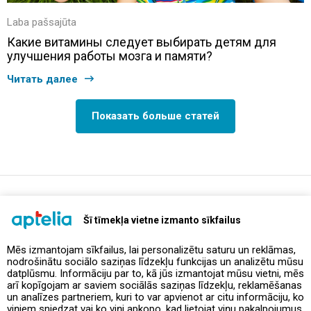
Laba pašsajūta
Какие витамины следует выбирать детям для
улучшения работы мозга и памяти?
Читать далее
Показать больше статей
support@aptelia.lv
+371 64 588 892
Šī tīmekļa vietne izmanto sīkfailus
Mēs izmantojam sīkfailus, lai personalizētu saturu un reklāmas,
nodrošinātu sociālo saziņas līdzekļu funkcijas un analizētu mūsu
Предложения и акции
datplūsmu. Informāciju par to, kā jūs izmantojat mūsu vietni, mēs
arī kopīgojam ar saviem sociālās saziņas līdzekļu, reklamēšanas
un analīzes partneriem, kuri to var apvienot ar citu informāciju, ko
Контакты
viņiem sniedzat vai ko viņi apkopo, kad lietojat viņu pakalpojumus.