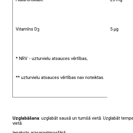
Vitamīns D
5 µg
3
* NRV - uzturvielu atsauces vērtības,
** uzturvielu atsauces vērtības nav noteiktas.
Uzglabāšana
: uzglabāt sausā un tumšā vietā. Uzglabāt temp
vietā.
Iepakots aizsargatmosfērā.