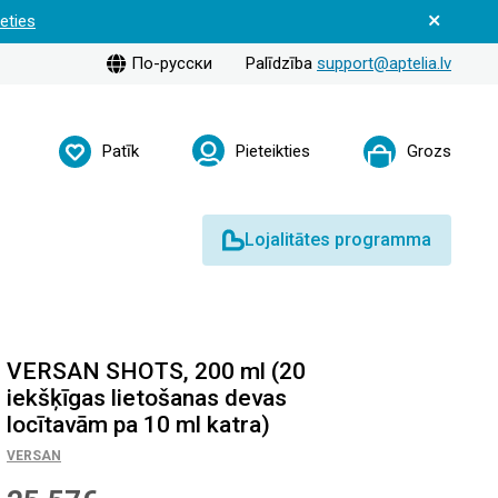
ieties
По-русски
Palīdzība
support@aptelia.lv
Patīk
Pieteikties
Grozs
Lojalitātes programma
VERSAN SHOTS, 200 ml (20
iekšķīgas lietošanas devas
locītavām pa 10 ml katra)
VERSAN