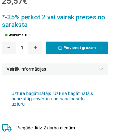
25,57€
*-35% pērkot 2 vai vairāk preces no
saraksta
Atlikums 10+
Pievienot grozam
Vairāk informācijas
Uztura bagātinātājs. Uztura bagātinātājs
neaizstāj pilnvērtīgu un sabalansētu
uzturu.
Piegāde: līdz 2 darba dienām