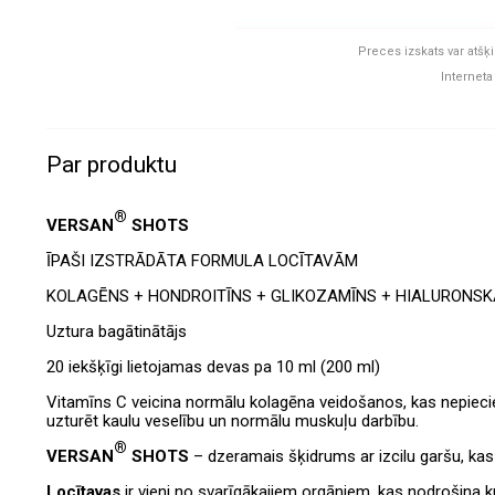
Preces izskats var atšķi
Interneta
Par produktu
®
VERSAN
SHOTS
ĪPAŠI IZSTRĀDĀTA FORMULA LOCĪTAVĀM
KOLAGĒNS + HONDROITĪNS + GLIKOZAMĪNS + HIALURONSKĀ
Uztura bagātinātājs
20 iekšķīgi lietojamas devas pa 10 ml (200 ml)
Vitamīns C veicina normālu kolagēna veidošanos, kas nepiecie
uzturēt kaulu veselību un normālu muskuļu darbību.
®
VERSAN
SHOTS
– dzeramais šķidrums ar izcilu garšu, kas p
Locītavas
ir vieni no svarīgākajiem orgāniem, kas nodrošina 