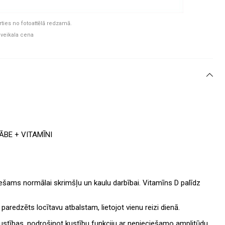
rties no fotoattēlā redzamā.
 veikala cena
BE + VITAMĪNI
šams normālai skrimšļu un kaulu darbībai. Vitamīns D palīdz
aredzēts locītavu atbalstam, lietojot vienu reizi dienā.
kustības, nodrošinot kustību funkciju ar nepieciešamo amplitūdu