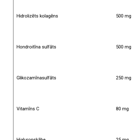
Hidrolizēts kolagēns
500 mg
Hondroitīna sulfāts
500 mg
Glikozamīnasulfāts
250 mg
Vitamīns C
80 mg
Hialuronskābe
25 mg