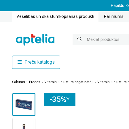
Papildu -
Veselības un skaistumkopšanas produkti
Par mums
Preču katalogs
Sākums
Preces
Vitamīni un uztura bagātinātāji
Vitamīni un uztura b
-35%*