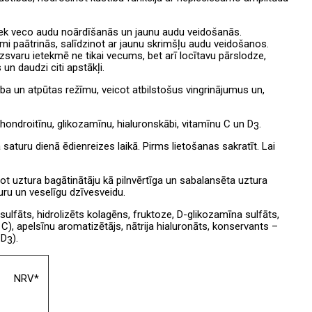
tiek veco audu noārdīšanās un jaunu audu veidošanās.
i paātrinās, salīdzinot ar jaunu skrimšļu audu veidošanos.
svaru ietekmē ne tikai vecums, bet arī locītavu pārslodze,
un daudzi citi apstākļi.
rba un atpūtas režīmu, veicot atbilstošus vingrinājumus un,
 hondroitīnu, glikozamīnu, hialuronskābi, vitamīnu C un D
.
3
 saturu dienā ēdienreizes laikā. Pirms lietošanas sakratīt. Lai
t uztura bagātinātāju kā pilnvērtīga un sabalansēta uztura
turu un veselīgu dzīvesveidu.
sulfāts, hidrolizēts kolagēns, fruktoze, D-glikozamīna sulfāts,
), apelsīnu aromatizētājs, nātrija hialuronāts, konservants –
 D
).
3
NRV*