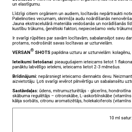
un elastīgumu.
Līdzīgi citiem orgāniem un audiem, locītavās nepārtraukti no
Palielinoties vecumam, skrimšļa audu noārdīšanās nenovēršam
Jauna ekstracelulārā materiāla veidošanās un norādīšanās līdz
kustību trūkums, ģenētiski faktori, nepieciešamo vielu trūkums 
Ir svarīgi rūpēties par savām locītavām, sabalansējot savu da
protams, nodrošināt savas locītavas ar uzturvielām.
®
VERSAN
SHOTS
papildina uzturu ar uzturvielām: kolagēnu,
Ieteikumi lietošanai
: pieaugušajiem ieteicams lietot 1 flakona
panāktu labvēlīgo ietekmi, ieteicams lietot 2-3 mēnešus.
Brīdinājumi:
nepārsniegt ieteicamo diennakts devu. Neizmanto
aizvietotāju. Ļoti svarīgi ievērot pilnvērtīgu un sabalansētu uz
Sastāvdaļas:
ūdens, mitrumuzturētājs - glicerīns, hondroitīna 
skābuma regulētājs – citronskābe, L-askorbīnskābe (vitamīns C
kālija sorbāts, citronu aromatizētājs, holekalciferols (vitamīns
10 ml satur: