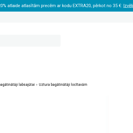
20% atlaide atlasītām precēm ar kodu EXTRA20, pērkot no 35 €:
Izvēl
agātinātāji labsajūtai
Uztura bagātinātāji locītavām