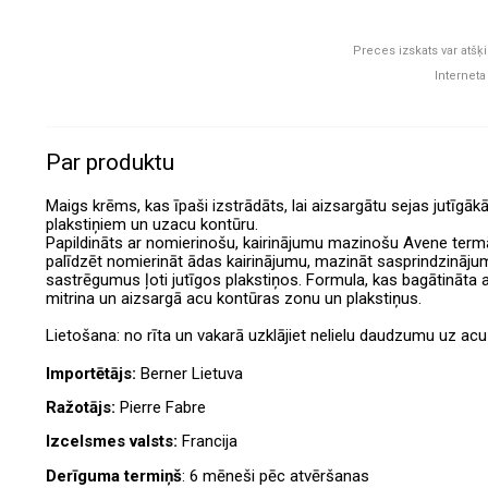
Preces izskats var atšķi
Interneta
Par produktu
Maigs krēms, kas īpaši izstrādāts, lai aizsargātu sejas jutīgāk
plakstiņiem un uzacu kontūru.
Papildināts ar nomierinošu, kairinājumu mazinošu Avene termāl
palīdzēt nomierināt ādas kairinājumu, mazināt sasprindzināj
sastrēgumus ļoti jutīgos plakstiņos. Formula, kas bagātināta 
mitrina un aizsargā acu kontūras zonu un plakstiņus.
Lietošana: no rīta un vakarā uzklājiet nelielu daudzumu uz ac
Importētājs:
Berner Lietuva
Ražotājs:
Pierre Fabre
Izcelsmes valsts:
Francija
Derīguma termiņš
: 6 mēneši pēc atvēršanas