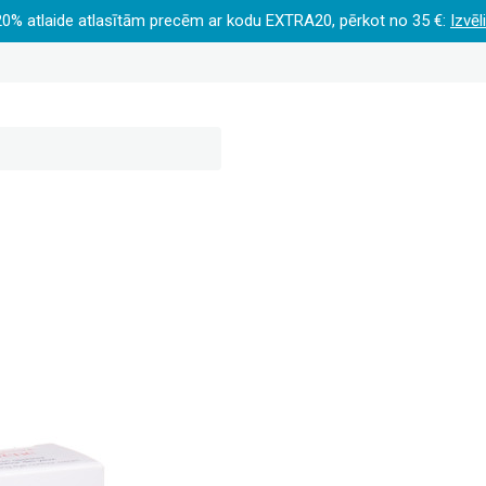
20% atlaide atlasītām precēm ar kodu EXTRA20, pērkot no 35 €:
Izvēl