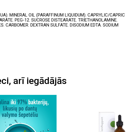
A). MINERAL OIL (PARAFFINUM LIQUIDUM). CAPRYLIC/CAPRIC
ARATE. PEG-12. SUCROSE DISTEARATE. TRIETHANOLAMINE.
S. CARBOMER. DEXTRAN SULFATE. DISODIUM EDTA. SODIUM
eci, arī iegādājās