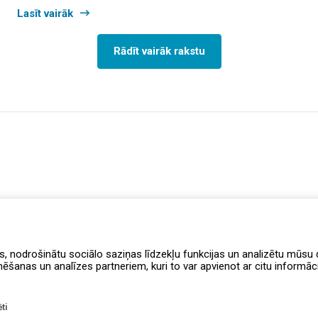
Lasīt vairāk
Rādīt vairāk rakstu
s, nodrošinātu sociālo saziņas līdzekļu funkcijas un analizētu mūsu d
anas un analīzes partneriem, kuri to var apvienot ar citu informāciju
ti