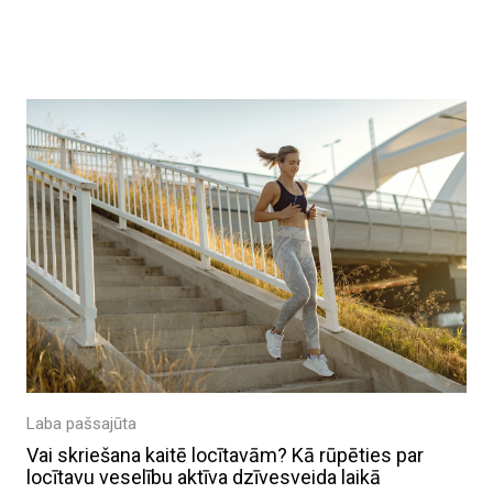
Laba pašsajūta
Vai skriešana kaitē locītavām? Kā rūpēties par
locītavu veselību aktīva dzīvesveida laikā