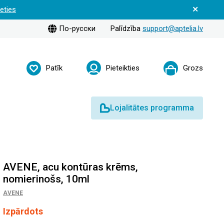
ieties
По-русски
Palīdzība
support@aptelia.lv
Patīk
Pieteikties
Grozs
Lojalitātes programma
AVENE, acu kontūras krēms,
nomierinošs, 10ml
AVENE
Izpārdots