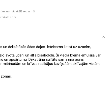
rties no fotoattēlā redzamā.
 veikala cena
ās un delikātākās ādas daļas. Ieteicams lietot uz uzacīm,
o avota ūdeni un alfa bisabololu. Šī vieglā krēma emulsija var
umu un apsārtumu. Dekstrāna sulfāts samazina asins
ar mitrinošām un brīvos radikāļus kavējošām aktīvajām vielām,
u zonas.