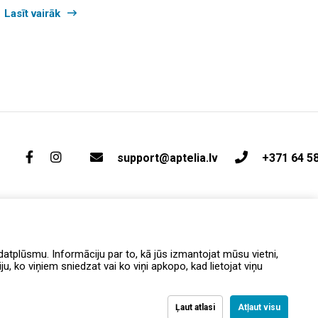
Lasīt vairāk
support@aptelia.lv
+371 64 5
atplūsmu. Informāciju par to, kā jūs izmantojat mūsu vietni,
, ko viņiem sniedzat vai ko viņi apkopo, kad lietojat viņu
Ļaut atlasi
Atļaut visu