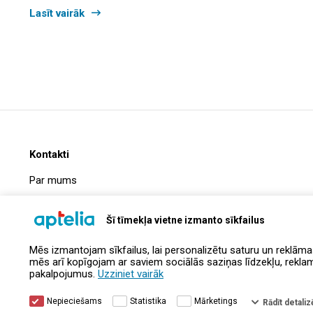
Lasīt vairāk
Kontakti
Par mums
Biežāk uzdotie jautājumi
Šī tīmekļa vietne izmanto sīkfailus
Uzņēmuma informācija
Mēs izmantojam sīkfailus, lai personalizētu saturu un reklāma
Kontakti
mēs arī kopīgojam ar saviem sociālās saziņas līdzekļu, reklamēš
pakalpojumus.
Uzziniet vairāk
Nepieciešams
Statistika
Mārketings
Rādīt detalizē