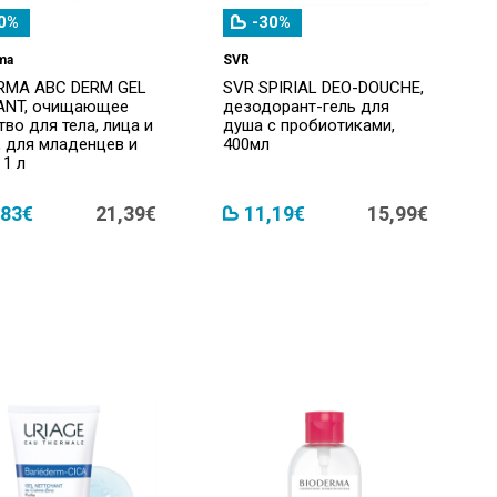
0%
-30%
ma
SVR
RMA ABC DERM GEL
SVR SPIRIAL DEO-DOUCHE,
ANT, очищающее
дезодорант-гель для
во для тела, лица и
душа с пробиотиками,
, для младенцев и
400мл
 1 л
,83€
21,39€
11,19€
15,99€