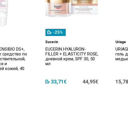
-25%
Eucerin
Uriage
NSIBIO DS+,
EUCERIN HYALURON-
URIAG
е средство по
FILLER + ELASTICITY ROSE,
гель 
вствительной,
дневной крем, SPF 30, 50
медью
я и
мл
й кожей, 40
33,71€
44,95€
15,7