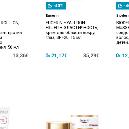
-40%
-4
Eucerin
Bioder
 ROLL-ON,
EUCERIN HYALURON -
BIODE
FILLER + ЭЛАСТИЧНОСТЬ,
MUSS
ант против
крем для области вокруг
средст
и
глаз, SPF20, 15 мл
волос
го
детей,
ия, 50 мл
13,36€
21,17€
35,29€
12