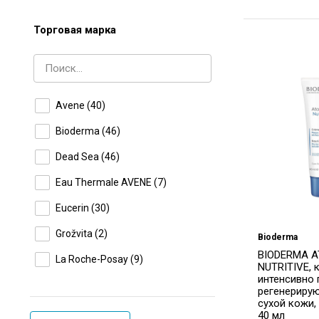
Торговая марка
Avene
(40)
Bioderma
(46)
Dead Sea
(46)
Eau Thermale AVENE
(7)
Eucerin
(30)
Grožvita
(2)
Bioderma
BIODERMA 
La Roche-Posay
(9)
NUTRITIVE, 
интенсивно
NeoStrata
(28)
регенериру
сухой кожи,
Noreva
(4)
40 мл