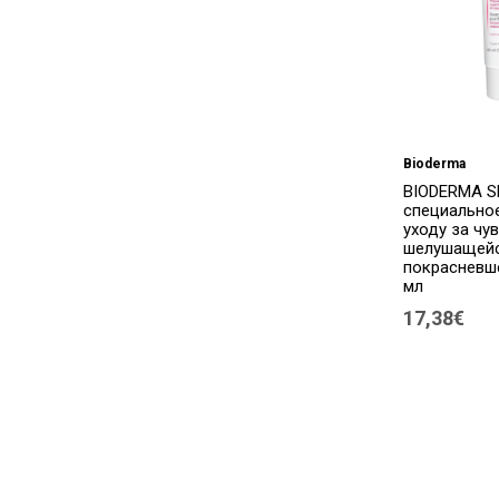
Bioderma
BIODERMA SE
специально
уходу за чу
шелушащейс
покрасневше
мл
17,38€