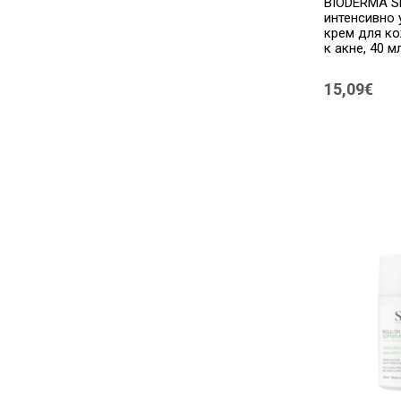
BIODERMA S
интенсивно
крем для ко
к акне, 40 м
15,09€