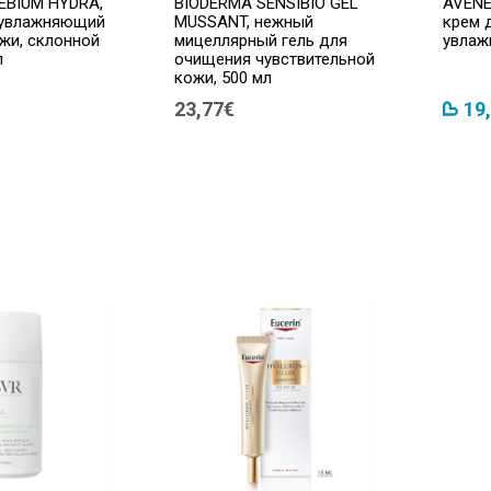
EBIUM HYDRA,
BIODERMA SENSIBIO GEL
AVENE
 увлажняющий
MUSSANT, нежный
крем 
жи, склонной
мицеллярный гель для
увлаж
л
очищения чувствительной
кожи, 500 мл
23,77€
19