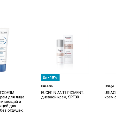
-40%
Eucerin
Uriage
ATODERM
EUCERIN ANTI-PIGMENT,
URIAG
крем для лица
дневной крем, SPF30
крем 
 питающий и
ющий для
 без отдушек,