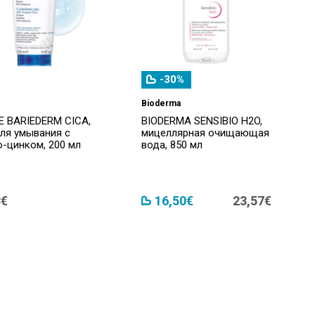
-30%
Bioderma
E BARIEDERM CICA,
BIODERMA SENSIBIO H2O,
для умывания с
мицеллярная очищающая
-цинком, 200 мл
вода, 850 мл
8€
16,50€
23,57€