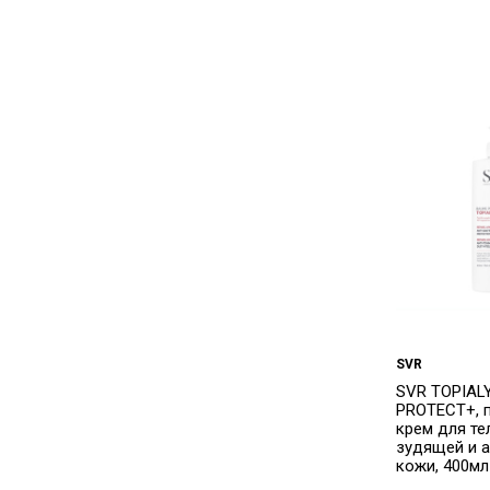
SVR
SVR TOPIAL
PROTECT+, 
крем для те
зудящей и 
кожи, 400мл