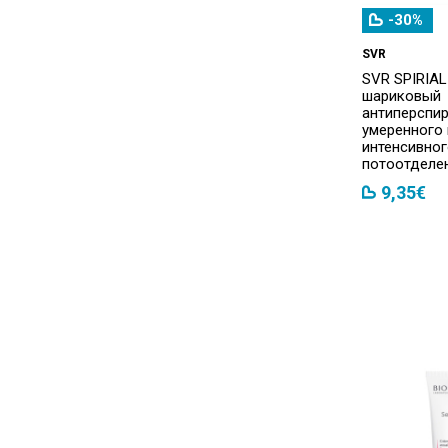
-30%
SVR
SVR SPIRIAL
шариковый
антиперспир
умеренного 
интенсивно
потоотделен
9,35€