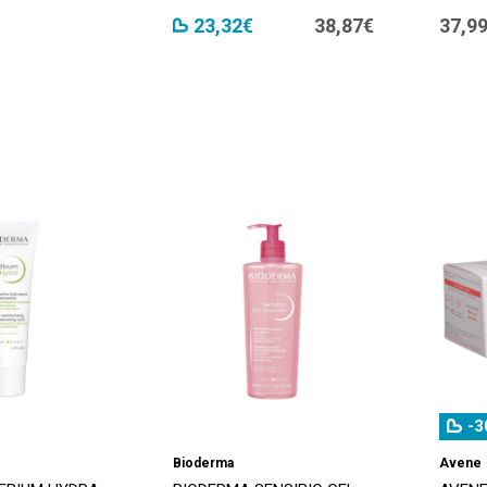
23,32€
38,87€
37,9
-3
Bioderma
Avene