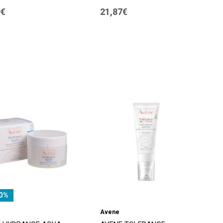
9€
21,87€
0%
Avene