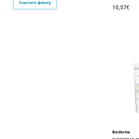
Очистите фильтр
10,57€
SVR
(29)
Uriage
(57)
Vichy
(19)
Безымянный
(2)
Bioderma