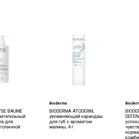
Bioderma
Bioder
YSE BAUME
BIODERMA ATODERM,
BIODE
питательный
увлажняющий карандаш
DEFEN
ла для
для губ с ароматом
успок
атопичной
малины, 4 г
чувст
норма
комби