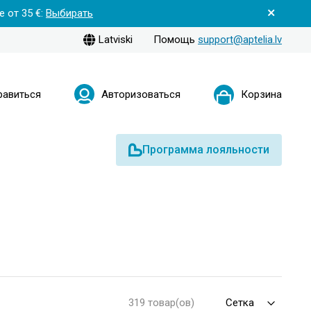
 от 35 €:
Выбирать
Latviski
Помощь
support@aptelia.lv
равиться
Авторизоваться
Корзина
Программа лояльности
319 товар(ов)