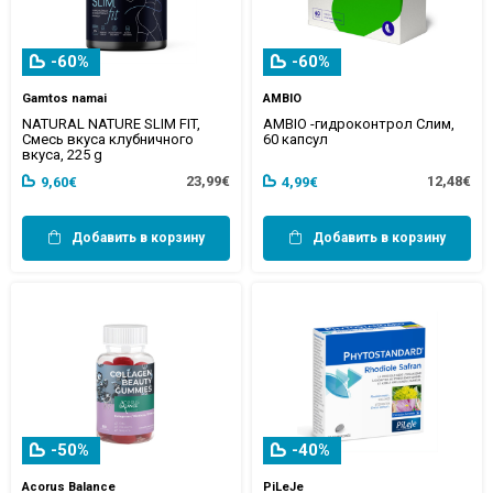
-60%
-60%
Gamtos namai
AMBIO
NATURAL NATURE SLIM FIT,
AMBIO -гидроконтрол Слим,
Смесь вкуса клубничного
60 капсул
вкуса, 225 g
23,99€
12,48€
9,60€
4,99€
Добавить в корзину
Добавить в корзину
-50%
-40%
Acorus Balance
PiLeJe