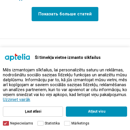
Показать больше статей
support@aptelia.lv
+371 64 588 892
Šī tīmekļa vietne izmanto sīkfailus
Mēs izmantojam sīkfailus, lai personalizētu saturu un reklāmas,
nodrošinātu sociālo saziņas līdzekļu funkcijas un analizētu mūsu
Предложения и акции
datplūsmu. Informāciju par to, kā jūs izmantojat mūsu vietni, mēs
arī kopīgojam ar saviem sociālās saziņas līdzekļu, reklamēšanas
un analīzes partneriem, kuri to var apvienot ar citu informāciju, ko
Контакты
viņiem sniedzat vai ko viņi apkopo, kad lietojat viņu pakalpojumus.
Uzziniet vairāk
Правила и политика
Ļaut atlasi
Atļaut visu
Nepieciešams
Statistika
Mārketings