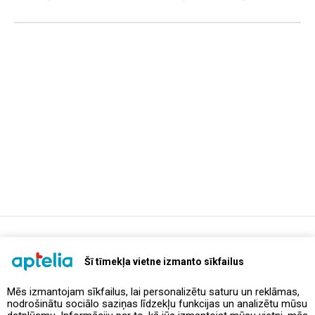
support@aptelia.lv
+371 64 588 892
Šī tīmekļa vietne izmanto sīkfailus
Mēs izmantojam sīkfailus, lai personalizētu saturu un reklāmas,
nodrošinātu sociālo saziņas līdzekļu funkcijas un analizētu mūsu
Piedāvājumi un akcijas