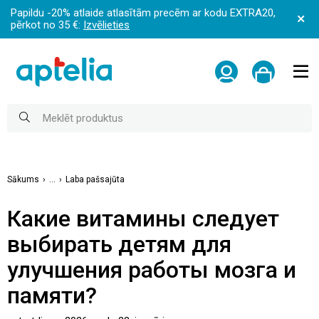
Papildu -20% atlaide atlasītām precēm ar kodu EXTRA20,
pērkot no 35 €:
Izvēlieties
Sākums
...
Laba pašsajūta
Какие витамины следует
выбирать детям для
улучшения работы мозга и
памяти?