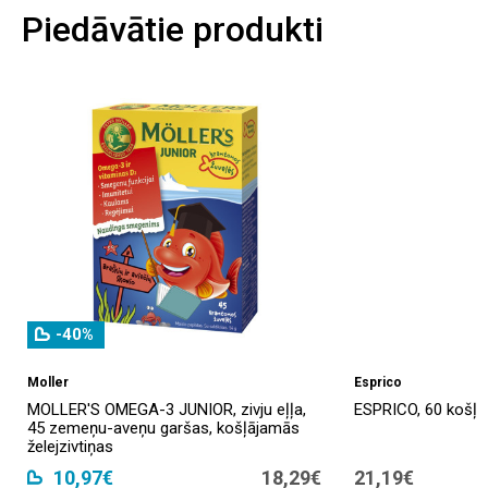
Piedāvātie produkti
-40%
Moller
Esprico
MOLLER'S OMEGA-3 JUNIOR, zivju eļļa,
ESPRICO, 60 košļā
45 zemeņu-aveņu garšas, košļājamās
želejzivtiņas
10,97€
18,29€
21,19€