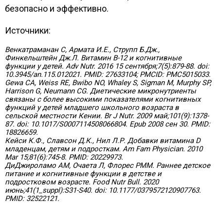
безопасно и эффективно.
Источники:
Венкатраманан С, Армата И.Е., Струпп Б.Дж.,
Финкельштейн Дж.Л. Витамин B-12 и когнитивные
функции у детей. Adv Nutr. 2016 15 сентября;7(5):879-88. doi:
10.3945/an.115.012021. PMID: 27633104; PMCID: PMC5015033.
Gewa CA, Weiss RE, Bwibo NO, Whaley S, Sigman M, Murphy SP,
Harrison G, Neumann CG. Диетические микронутриенты
связаны с более высокими показателями когнитивных
функций у детей младшего школьного возраста в
сельской местности Кении. Br J Nutr. 2009 май;101(9):1378-
87. doi: 10.1017/S0007114508066804. Epub 2008 сен 30. PMID:
18826659.
Кейси К.Ф., Славсон Д.К., Нил Л.Р. Добавки витамина D
младенцам, детям и подросткам. Am Fam Physician. 2010
Mar 15;81(6):745-8. PMID: 20229973.
ДиДжироламо АМ, Очаета Л, Флорес РММ. Раннее детское
питание и когнитивные функции в детстве и
подростковом возрасте. Food Nutr Bull. 2020
июнь;41(1_suppl):S31-S40. doi: 10.1177/0379572120907763.
PMID: 32522121.