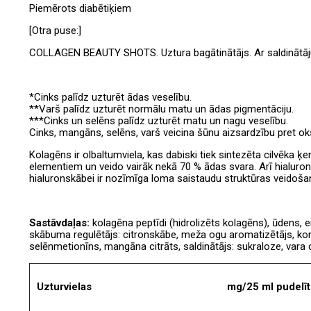
Piemērots diabētiķiem
[Otra puse:]
COLLAGEN BEAUTY SHOTS. Uztura bagātinātājs. Ar saldinātāj
*Cinks palīdz uzturēt ādas veselību.
**Varš palīdz uzturēt normālu matu un ādas pigmentāciju.
***Cinks un selēns palīdz uzturēt matu un nagu veselību.
Cinks, mangāns, selēns, varš veicina šūnu aizsardzību pret ok
Kolagēns ir olbaltumviela, kas dabiski tiek sintezēta cilvēka ķ
elementiem un veido vairāk nekā 70 % ādas svara. Arī hialur
hialuronskābei ir nozīmīga loma saistaudu struktūras veidoša
Sastāvdaļas:
kolagēna peptīdi (hidrolizēts kolagēns), ūdens, em
skābuma regulētājs: citronskābe, meža ogu aromatizētājs, konser
selēnmetionīns, mangāna citrāts, saldinātājs: sukraloze, vara c
Uzturvielas
mg/25 ml pudelī