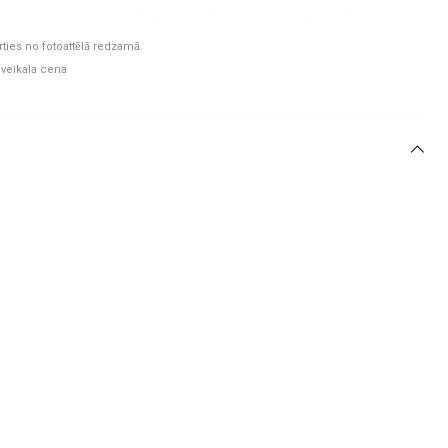
rties no fotoattēlā redzamā.
 veikala cena