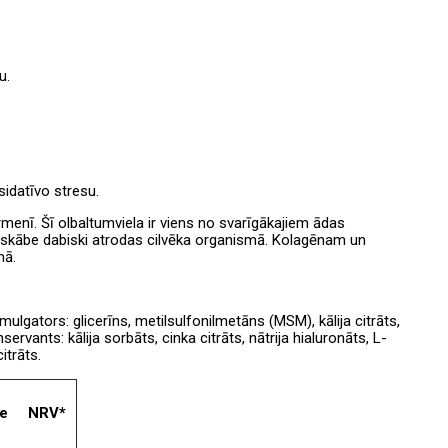
u.
sidatīvo stresu.
ermenī. Šī olbaltumviela ir viens no svarīgākajiem ādas
onskābe dabiski atrodas cilvēka organismā. Kolagēnam un
nā.
ulgators: glicerīns, metilsulfonilmetāns (MSM), kālija citrāts,
vants: kālija sorbāts, cinka citrāts, nātrija hialuronāts, L-
itrāts.
te
NRV*