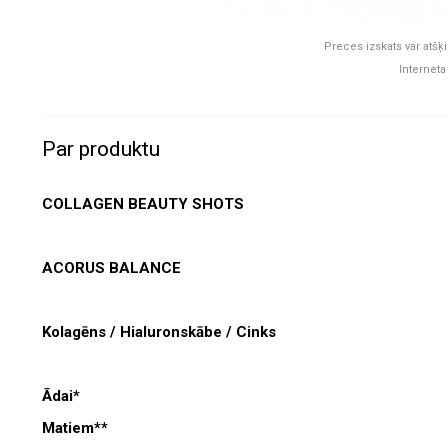
Preces izskats var atšķi
Interneta
Par produktu
COLLAGEN BEAUTY SHOTS
ACORUS BALANCE
Kolagēns / Hialuronskābe / Cinks
Ādai*
Matiem**