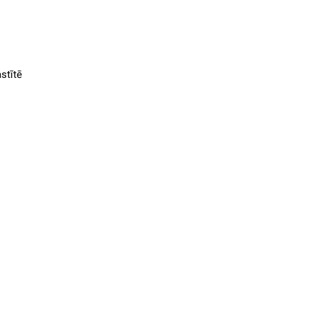
stītē