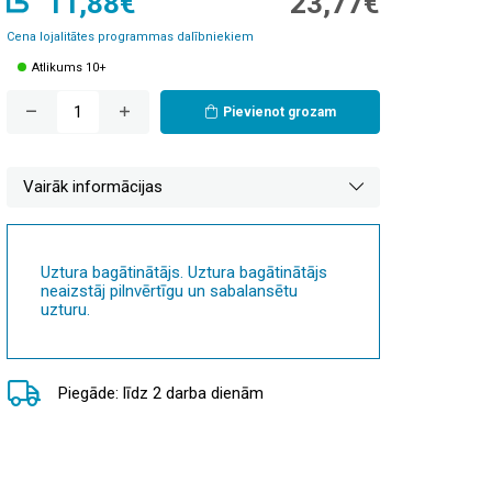
11,88€
23,77€
Cena lojalitātes programmas dalībniekiem
Atlikums 10+
Pievienot grozam
Vairāk informācijas
Uztura bagātinātājs. Uztura bagātinātājs
neaizstāj pilnvērtīgu un sabalansētu
uzturu.
Piegāde: līdz 2 darba dienām