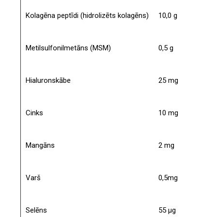
Kolagēna peptīdi (hidrolizēts kolagēns)
10,0 g
Metilsulfonilmetāns (MSM)
0,5 g
Hialuronskābe
25 mg
Cinks
10 mg
Mangāns
2 mg
Varš
0,5mg
Selēns
55 µg