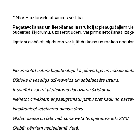
* NRV – uzturvielu atsauces vērtība
Pagatavošanas un lietošanas instrukcija:
pieaugušajiem vie
pudelītes šķidrumu, uzdzerot ūdeni, vai pirms lietošanas izšķīd
Ilgstoši glabājot, šķidrums var kļūt duļķains un rasties nogulsn
Neizmantot uztura bagātinātāju kā pilnvērtīga un sabalansēta 
Būtisks ir veselīgs dzīvesveids un sabalansēts uzturs.
Ir svarīgi uzņemt pietiekamu daudzumu šķidruma.
Nelietot cilvēkiem ar paaugstinātu jutību pret kādu no sastā
Nepārsniegt ieteicamo dienas devu.
Glabāt sausā un labi vēdināmā vietā temperatūrā līdz 25°C.
Glabāt bērniem nepieejamā vietā.