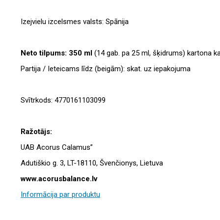
Izejvielu izcelsmes valsts: Spānija
Neto tilpums: 350 ml
(14 gab. pa 25 ml, šķidrums) kartona ka
Partija / Ieteicams līdz (beigām): skat. uz iepakojuma
Svītrkods: 4770161103099
Ražotājs:
UAB Acorus Calamus”
Adutiškio g. 3, LT-18110, Švenčionys, Lietuva
www.acorusbalance.lv
Informācija par produktu