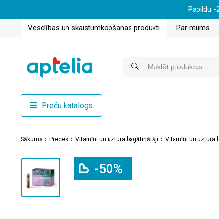
Papildu -
Veselības un skaistumkopšanas produkti
Par mums
Preču katalogs
Sākums
Preces
Vitamīni un uztura bagātinātāji
Vitamīni un uztura 
-50%