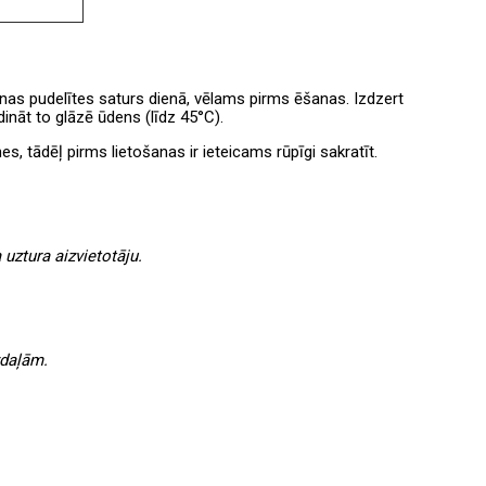
nas pudelītes saturs dienā, vēlams pirms ēšanas. Izdzert
ināt to glāzē ūdens (līdz 45°C).
es, tādēļ pirms lietošanas ir ieteicams rūpīgi sakratīt.
uztura aizvietotāju.
vdaļām.