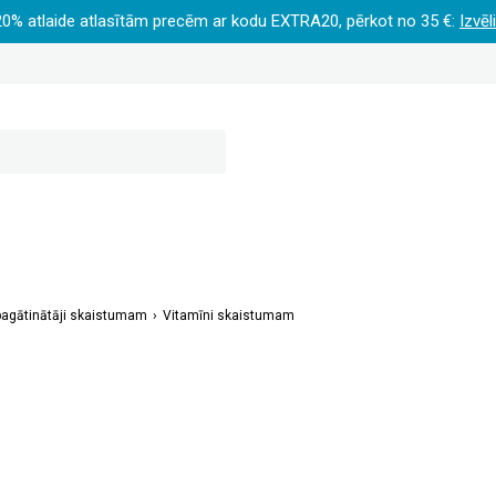
20% atlaide atlasītām precēm ar kodu EXTRA20, pērkot no 35 €:
Izvēl
bagātinātāji skaistumam
Vitamīni skaistumam