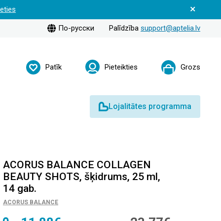
ieties
По-русски
Palīdzība
support@aptelia.lv
Patīk
Pieteikties
Grozs
Lojalitātes programma
ACORUS BALANCE COLLAGEN
BEAUTY SHOTS, šķidrums, 25 ml,
14 gab.
ACORUS BALANCE