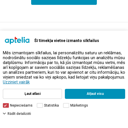
support@aptelia.lv
+371 64 588 892
Šī tīmekļa vietne izmanto sīkfailus
Mēs izmantojam sīkfailus, lai personalizētu saturu un reklāmas,
nodrošinātu sociālo saziņas līdzekļu funkcijas un analizētu mūsu
Предложения и акции
datplūsmu. Informāciju par to, kā jūs izmantojat mūsu vietni, mēs
arī kopīgojam ar saviem sociālās saziņas līdzekļu, reklamēšanas
un analīzes partneriem, kuri to var apvienot ar citu informāciju, ko
Контакты
viņiem sniedzat vai ko viņi apkopo, kad lietojat viņu pakalpojumus.
Uzziniet vairāk
Правила и политика
Ļaut atlasi
Atļaut visu
Nepieciešams
Statistika
Mārketings
Фильтры
Rādīt detalizēti
© Aptelia