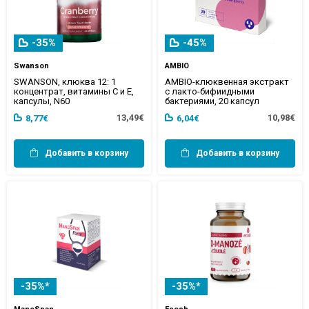
-35%
-45%
Swanson
AMBIO
SWANSON, клюква 12: 1
AMBIO-клюквенная экстракт
концентрат, витамины C и E,
с лакто-бифиидными
капсулы, N60
бактериями, 20 капсул
13,49€
10,98€
8,77€
6,04€
Добавить в корзину
Добавить в корзину
-35%*
-35%*