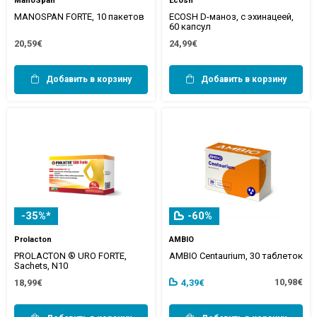
ManoSpan
Ecosh
MANOSPAN FORTE, 10 пакетов
ECOSH D-маноз, с эхинацеей,
60 капсул
20,59€
24,99€
Добавить в корзину
Добавить в корзину
-35%*
-60%
Prolacton
AMBIO
PROLACTON ® URO FORTE,
AMBIO Centaurium, 30 таблеток
Sachets, N10
10,98€
18,99€
4,39€