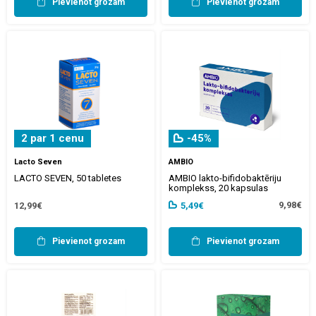
Pievienot grozam
Pievienot grozam
2 par 1 cenu
-45%
Lacto Seven
AMBIO
LACTO SEVEN, 50 tabletes
AMBIO lakto-bifidobaktēriju
komplekss, 20 kapsulas
9,98€
12,99€
5,49€
Pievienot grozam
Pievienot grozam