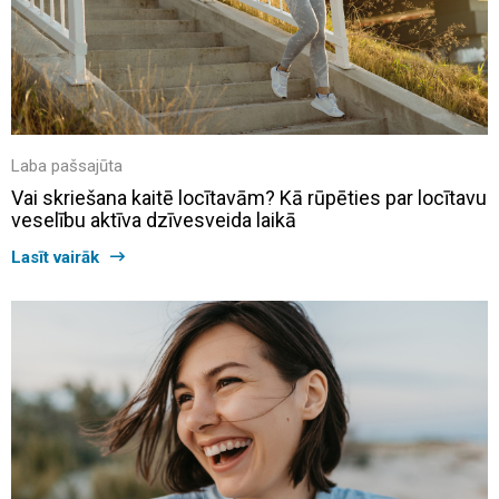
Laba pašsajūta
Vai skriešana kaitē locītavām? Kā rūpēties par locītavu
veselību aktīva dzīvesveida laikā
Lasīt vairāk