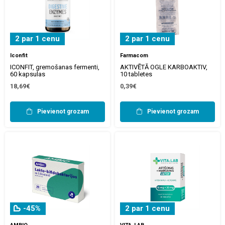
2 par 1 cenu
2 par 1 cenu
Iconfit
Farmacom
ICONFIT, gremošanas fermenti,
AKTIVĒTĀ OGLE KARBOAKTIV,
60 kapsulas
10 tabletes
18,69€
0,39€
Pievienot grozam
Pievienot grozam
-45%
2 par 1 cenu