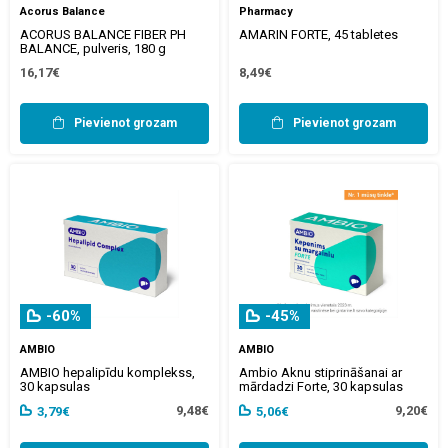
Acorus Balance
Pharmacy
ACORUS BALANCE FIBER PH
AMARIN FORTE, 45 tabletes
BALANCE, pulveris, 180 g
16,17€
8,49€
Pievienot grozam
Pievienot grozam
-60%
-45%
AMBIO
AMBIO
AMBIO hepalipīdu komplekss,
Ambio Aknu stiprināšanai ar
30 kapsulas
mārdadzi Forte, 30 kapsulas
9,48€
9,20€
3,79€
5,06€