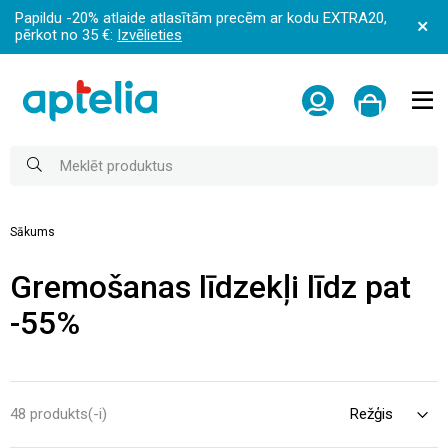
Papildu -20% atlaide atlasītām precēm ar kodu EXTRA20,
pērkot no 35 €:
Izvēlieties
Sākums
Gremošanas līdzekļi līdz pat
-55%
48 produkts(-i)