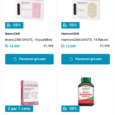
-55%
-55%
BrainoZAN
HarmoniZAN
BrainoZAN SHOTS, 14 pudelītes
HarmoniZAN SHOTS, 14 flakoni
31,99€
27,99€
14,40€
12,60€
Pievienot grozam
Pievienot grozam
2 par 1 cenu
-50%