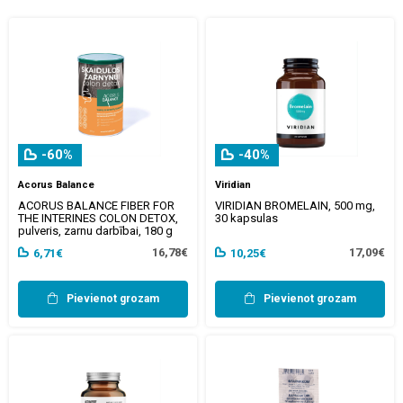
-60%
-40%
Acorus Balance
Viridian
ACORUS BALANCE FIBER FOR
VIRIDIAN BROMELAIN, 500 mg,
THE INTERINES COLON DETOX,
30 kapsulas
pulveris, zarnu darbībai, 180 g
16,78€
17,09€
6,71€
10,25€
Pievienot grozam
Pievienot grozam