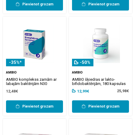
Pievienot grozam
Pievienot grozam
-35%*
-50%
AMBIO
AMBIO
AMBIO komplekss zarnām ar
AMBIO šķiedras ar lakto-
labajām baktērijām N30
bifidobaktērijām, 180 kapsulas
25,98€
12,48€
12,99€
Pievienot grozam
Pievienot grozam