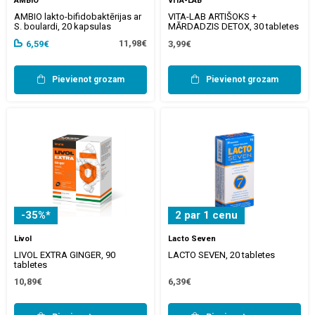
AMBIO
VITA-LAB
AMBIO lakto-bifidobaktērijas ar
VITA-LAB ARTIŠOKS +
S. boulardi, 20 kapsulas
MĀRDADZIS DETOX, 30 tabletes
11,98€
6,59€
3,99€
Pievienot grozam
Pievienot grozam
-35%*
2 par 1 cenu
Livol
Lacto Seven
LIVOL EXTRA GINGER, 90
LACTO SEVEN, 20 tabletes
tabletes
10,89€
6,39€