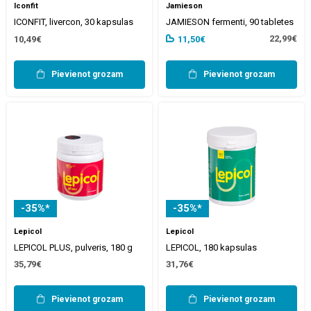
Iconfit
Jamieson
ICONFIT, livercon, 30 kapsulas
JAMIESON fermenti, 90 tabletes
22,99€
10,49€
11,50€
Pievienot grozam
Pievienot grozam
-35%*
-35%*
Lepicol
Lepicol
LEPICOL PLUS, pulveris, 180 g
LEPICOL, 180 kapsulas
35,79€
31,76€
Pievienot grozam
Pievienot grozam