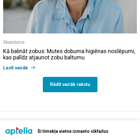
Skaistums
Kā balināt zobus: Mutes dobuma higiēnas noslēpumi,
kas palīdz atjaunot zobu baltumu
Lasīt vairāk
Rādīt vairāk rakstu
support@aptelia.lv
+371 64 588 892
Šī tīmekļa vietne izmanto sīkfailus