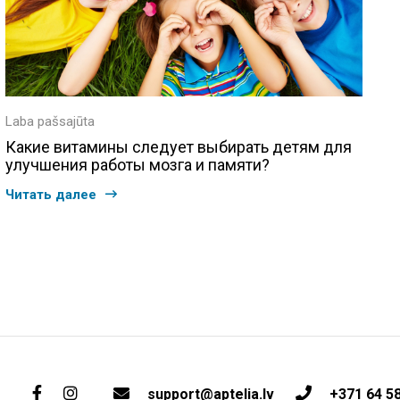
Laba pašsajūta
Какие витамины следует выбирать детям для
улучшения работы мозга и памяти?
Читать далее
support@aptelia.lv
+371 64 5