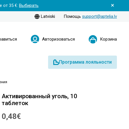
 от 35 €:
Выбирать
Latviski
Помощь
support@aptelia.lv
равиться
Авторизоваться
Корзина
Программа лояльности
ения
Активированный уголь, 10
таблеток
0,48€