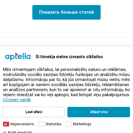
Показать больше статей
support@aptelia.lv
+371 64 588 892
Šī tīmekļa vietne izmanto sīkfailus
Mēs izmantojam sīkfailus, lai personalizētu saturu un reklāmas,
nodrošinātu sociālo saziņas līdzekļu funkcijas un analizētu mūsu
Предложения и акции
datplūsmu. Informāciju par to, kā jūs izmantojat mūsu vietni, mēs
arī kopīgojam ar saviem sociālās saziņas līdzekļu, reklamēšanas
un analīzes partneriem, kuri to var apvienot ar citu informāciju, ko
Контакты
viņiem sniedzat vai ko viņi apkopo, kad lietojat viņu pakalpojumus.
Uzziniet vairāk
Правила и политика
Ļaut atlasi
Atļaut visu
Nepieciešams
Statistika
Mārketings
Фильтры
Rādīt detalizēti