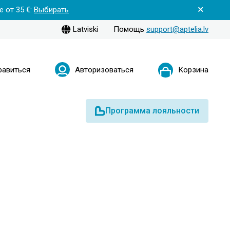
 от 35 €:
Выбирать
Latviski
Помощь
support@aptelia.lv
равиться
Авторизоваться
Корзина
Программа лояльности