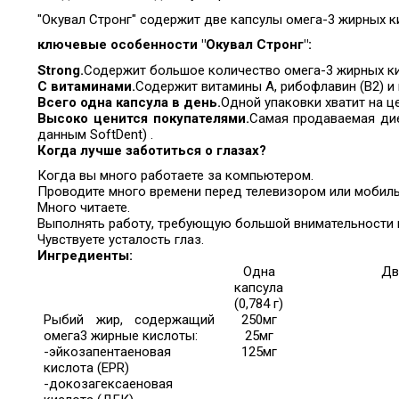
"Окувал Стронг" содержит две капсулы омега-3 жирных ки
ключевые особенности "Окувал Стронг":
Strong.
Содержит большое количество омега-3 жирных кисл
С витаминами.
Содержит витамины А, рибофлавин (В2) и
Всего одна капсула в день.
Одной упаковки хватит на ц
Высоко ценится покупателями.
Самая продаваемая дие
данным SoftDent) .
Когда лучше заботиться о глазах?
Когда вы много работаете за компьютером.
Проводите много времени перед телевизором или мобил
Много читаете.
Выполнять работу, требующую большой внимательности и
Чувствуете усталость глаз.
Ингредиенты:
Одна
Дв
капсула
(0,784 г)
Рыбий жир, содержащий
250мг
омега3 жирные кислоты:
25мг
-эйкозапентаеновая
125мг
кислота (EPR)
-докозагексаеновая