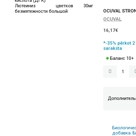
кислота (ДГК)
Лютеиниз цветков
30мг
OCUVAL STRONG
безмятежности большой
OCUVAL
16,17€
*-35% pērkot 2 
saraksta
Баланс 10+
Дополнитель
Биологиче
добавка. 