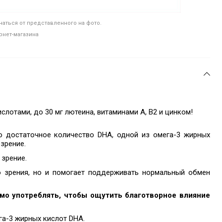
аться от представленного на фото.
рнет-магазина
слотами, до 30 мг лютеина, витаминами А, В2 и цинком!
о достаточное количество DHA, одной из омега-3 жирных
зрение.
зрение.
о зрения, но и помогает поддерживать нормальный обмен
мо употреблять, чтобы ощутить благотворное влияние
га-3 жирных кислот DHA.