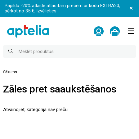
Papildu -20% atlaide atlasītām precēm ar kodu EXTRA20,
pērkot no 35 €:
Izvēlieties
Sākums
Zāles pret saaukstēšanos
Atvainojiet, kategorijā nav preču.