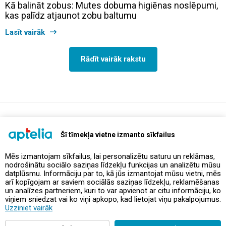
Kā balināt zobus: Mutes dobuma higiēnas noslēpumi,
kas palīdz atjaunot zobu baltumu
Lasīt vairāk
Rādīt vairāk rakstu
support@aptelia.lv
+371 64 588 892
Šī tīmekļa vietne izmanto sīkfailus
Mēs izmantojam sīkfailus, lai personalizētu saturu un reklāmas,
nodrošinātu sociālo saziņas līdzekļu funkcijas un analizētu mūsu
Piedāvājumi un akcijas
datplūsmu. Informāciju par to, kā jūs izmantojat mūsu vietni, mēs
arī kopīgojam ar saviem sociālās saziņas līdzekļu, reklamēšanas
un analīzes partneriem, kuri to var apvienot ar citu informāciju, ko
Kontakti
viņiem sniedzat vai ko viņi apkopo, kad lietojat viņu pakalpojumus.
Uzziniet vairāk
Noteikumi un politikas