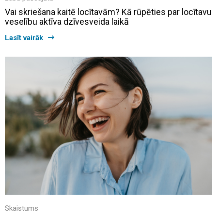
Vai skriešana kaitē locītavām? Kā rūpēties par locītavu
veselību aktīva dzīvesveida laikā
Lasīt vairāk
Skaistums