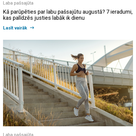
Laba pašsajūta
Kā parūpēties par labu pašsajūtu augustā? 7 ieradumi,
kas palīdzēs justies labāk ik dienu
Lasīt vairāk
Laba pašsajūta