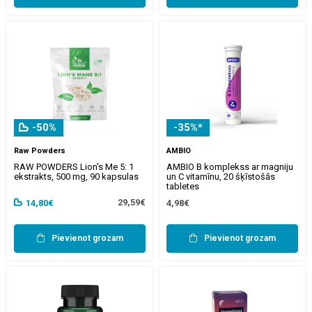
-50%
-35%*
Raw Powders
AMBIO
RAW POWDERS Lion's Me 5: 1
AMBIO B komplekss ar magniju
ekstrakts, 500 mg, 90 kapsulas
un C vitamīnu, 20 šķīstošās
tabletes
29,59€
14,80€
4,98€
Pievienot grozam
Pievienot grozam