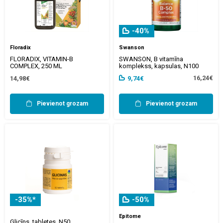
-40%
Floradix
Swanson
FLORADIX, VITAMIN-B
SWANSON, B vitamīna
COMPLEX, 250 ML
komplekss, kapsulas, N100
16,24€
14,98€
9,74€
Pievienot grozam
Pievienot grozam
-35%*
-50%
Epitome
Glicīns, tabletes, N50