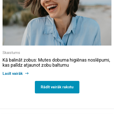
Skaistums
Kā balināt zobus: Mutes dobuma higiēnas noslēpumi,
kas palīdz atjaunot zobu baltumu
Lasīt vairāk
Rādīt vairāk rakstu