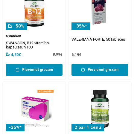
-50%
-35%*
Swanson
VALERIANA FORTE, 50 tabletes
SWANSON, B12 vitamīns,
kapsulas, N100
8,99€
4,50€
6,19€
Pievienot grozam
Pievienot grozam
-35%*
2 par 1 cenu