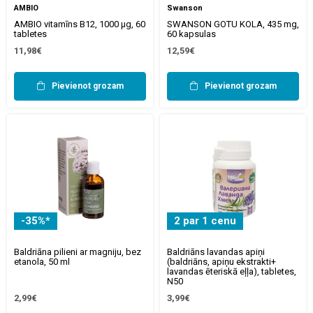
AMBIO
Swanson
AMBIO vitamīns B12, 1000 µg, 60
SWANSON GOTU KOLA, 435 mg,
tabletes
60 kapsulas
11,98€
12,59€
Pievienot grozam
Pievienot grozam
-35%*
2 par 1 cenu
Baldriāna pilieni ar magniju, bez
Baldriāns lavandas apiņi
etanola, 50 ml
(baldriāns, apiņu ekstrakti+
lavandas ēteriskā eļļa), tabletes,
N50
2,99€
3,99€