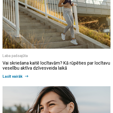
Laba pašsajūta
Vai skriešana kaitē locītavām? Kā rūpēties par locītavu
veselību aktīva dzīvesveida laikā
Lasīt vairāk