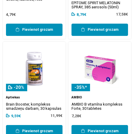
EPITOME SPIRIT MELATONIN
SPRAY, 385 aerosols (50ml)
17,58€
4,79€
8,79€
Pievienot grozam
Pievienot grozam
-20%
-35%*
Aptiekas
AMBIO
Brain Booster, komplekss
AMBIO B vitamīna komplekss
smadzeņu darbam, 30 kapsulas
Forte, 30 tabletes
11,99€
9,59€
7,28€
Pievienot grozam
Pievienot grozam