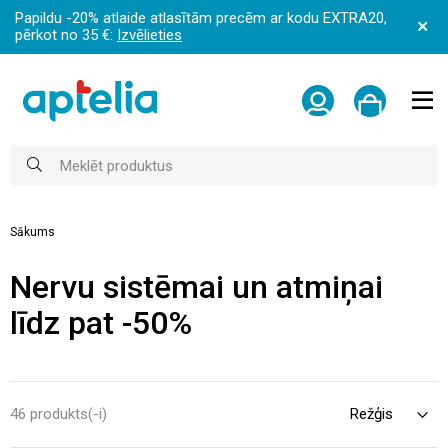
Papildu -20% atlaide atlasītām precēm ar kodu EXTRA20,
pērkot no 35 €:
Izvēlieties
Sākums
Nervu sistēmai un atmiņai
līdz pat -50%
46 produkts(-i)