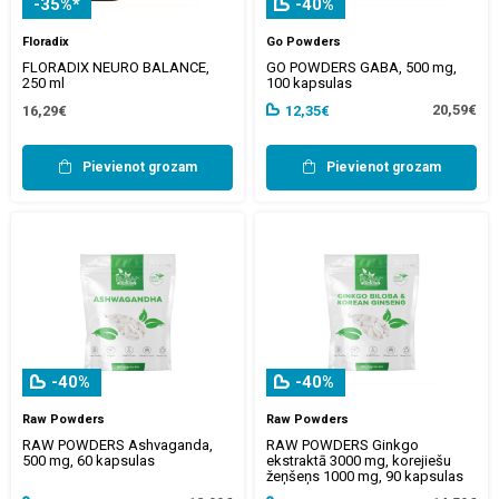
-35%*
-40%
Floradix
Go Powders
FLORADIX NEURO BALANCE,
GO POWDERS GABA, 500 mg,
250 ml
100 kapsulas
20,59€
16,29€
12,35€
Pievienot grozam
Pievienot grozam
-40%
-40%
Raw Powders
Raw Powders
RAW POWDERS Ashvaganda,
RAW POWDERS Ginkgo
500 mg, 60 kapsulas
ekstraktā 3000 mg, korejiešu
žeņšeņs 1000 mg, 90 kapsulas