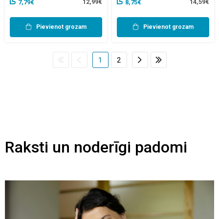
12,99€
14,59€
7,79€
8,75€
Pievienot grozam
Pievienot grozam
1
2
Raksti un noderīgi padomi