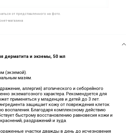
аться от представленного на фото.
рнет-магазина
ия дерматита и экземы, 50 мл
м (экземой).
нальным мазям.
дражение, аллергия) атопического и себорейного
енно экзематозного характера. Рекомендуется для
жет применяться у младенцев и детей до 3 лет.
 ингредиента защищает кожу от повреждения клеток
ю воспаления. Благодаря комплексному действию
ствует быстрому восстановлению равновесия кожи и
краснений, раздражений и зуда.
пораженные участки дважды в день до исчезновения