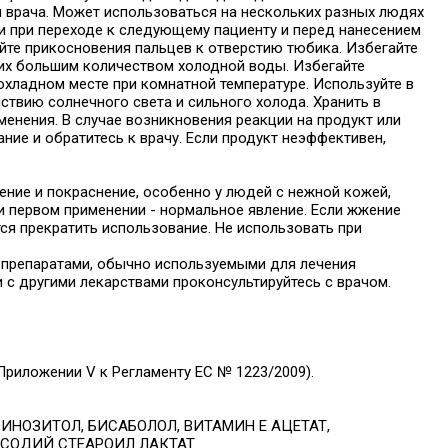
ий врача. Может использоваться на нескольких разных людях
и при переходе к следующему пациенту и перед нанесением
йте прикосновения пальцев к отверстию тюбика. Избегайте
е их большим количеством холодной воды. Избегайте
охладном месте при комнатной температуре. Используйте в
ствию солнечного света и сильного холода. Хранить в
менения. В случае возникновения реакции на продукт или
ие и обратитесь к врачу. Если продукт неэффективен,
ние и покраснение, особенно у людей с нежной кожей,
и первом применении - нормальное явление. Если жжение
ся прекратить использование. Не использовать при
 препаратами, обычно используемыми для лечения
 с другими лекарствами проконсультируйтесь с врачом.
риложении V к Регламенту ЕС № 1223/2009).
ОЗИТОЛ, БИСАБОЛОЛ, ВИТАМИН Е АЦЕТАТ,
СОДИЙ СТЕАРОИЛ ЛАКТАТ.