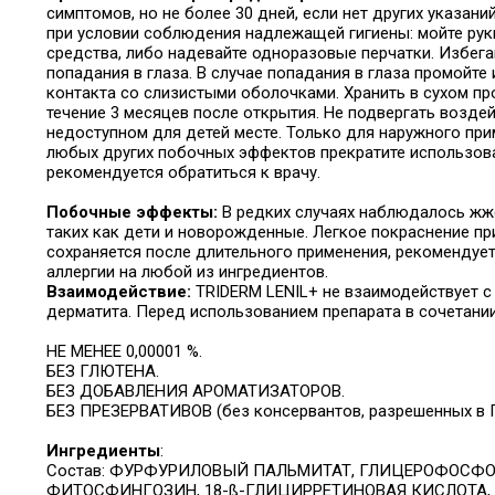
симптомов, но не более 30 дней, если нет других указан
при условии соблюдения надлежащей гигиены: мойте рук
средства, либо надевайте одноразовые перчатки. Избега
попадания в глаза. В случае попадания в глаза промойт
контакта со слизистыми оболочками. Хранить в сухом пр
течение 3 месяцев после открытия. Не подвергать воздей
недоступном для детей месте. Только для наружного при
любых других побочных эффектов прекратите использован
рекомендуется обратиться к врачу.
Побочные эффекты:
В редких случаях наблюдалось жже
таких как дети и новорожденные. Легкое покраснение пр
сохраняется после длительного применения, рекомендует
аллергии на любой из ингредиентов.
Взаимодействие:
TRIDERM LENIL+ не взаимодействует с
дерматита. Перед использованием препарата в сочетании
НЕ МЕНЕЕ 0,00001 %.
БЕЗ ГЛЮТЕНА.
БЕЗ ДОБАВЛЕНИЯ АРОМАТИЗАТОРОВ.
БЕЗ ПРЕЗЕРВАТИВОВ (без консервантов, разрешенных в П
Ингредиенты
:
Состав:
ФУРФУРИЛОВЫЙ ПАЛЬМИТАТ, ГЛИЦЕРОФОСФОИН
ФИТОСФИНГОЗИН, 18-ß-ГЛИЦИРРЕТИНОВАЯ КИСЛОТА, 