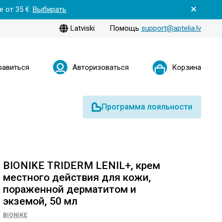
 от 35 €:
Выбирать
Latviski
Помощь
support@aptelia.lv
равиться
Авторизоваться
Корзина
Программа лояльности
BIONIKE TRIDERM LENIL+, крем
местного действия для кожи,
пораженной дерматитом и
экземой, 50 мл
BIONIKE