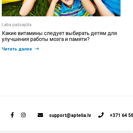
Laba pašsajūta
Какие витамины следует выбирать детям для
улучшения работы мозга и памяти?
Читать далее
support@aptelia.lv
+371 64 5