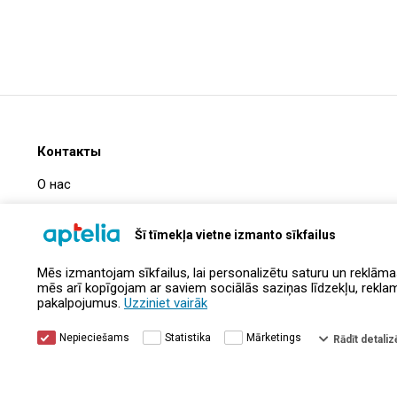
Контакты
О нас
Часто задаваемые вопросы
Šī tīmekļa vietne izmanto sīkfailus
Информация о компании
Mēs izmantojam sīkfailus, lai personalizētu saturu un reklāma
Контакты
mēs arī kopīgojam ar saviem sociālās saziņas līdzekļu, reklamēš
pakalpojumus.
Uzziniet vairāk
Nepieciešams
Statistika
Mārketings
Rādīt detalizē
© Aptelia