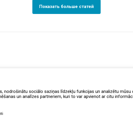
Показать больше статей
s, nodrošinātu sociālo saziņas līdzekļu funkcijas un analizētu mūsu d
anas un analīzes partneriem, kuri to var apvienot ar citu informāciju
ti
Правила программы лояльности
Уведомление о доступности
Доста