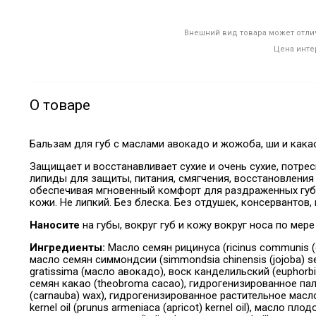
Внешний вид товара может отлич
Цена инте
О товаре
Бальзам для губ с маслами авокадо и жожоба, ши и кака
Защищает и восстанавливает сухие и очень сухие, потре
липиды для защиты, питания, смягчения, восстановления
обеспечивая мгновенный комфорт для раздраженных губ
кожи. Не липкий. Без блеска. Без отдушек, консервантов, 
Наносите
на губы, вокруг губ и кожу вокруг носа по мер
Ингредиенты:
Масло семян рицинуса (ricinus communis (
масло семян симмондсии (simmondsia chinensis (jojoba) see
gratissima (масло авокадо), воск канделильский (euphorbia 
семян какао (theobroma cacao), гидрогенизированное пальмо
(carnauba) wax), гидрогенизированное растительное масло, p
kernel oil (prunus armeniaca (apricot) kernel oil), масло пло