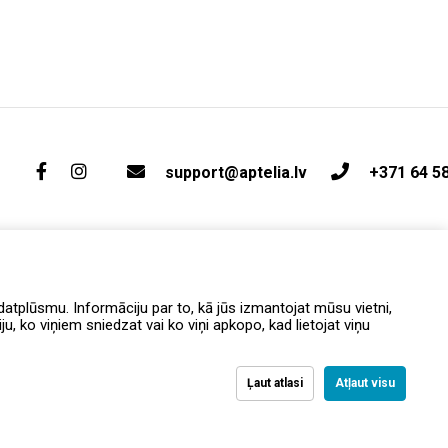
support@aptelia.lv
+371 64 5
atplūsmu. Informāciju par to, kā jūs izmantojat mūsu vietni,
, ko viņiem sniedzat vai ko viņi apkopo, kad lietojat viņu
Ļaut atlasi
Atļaut visu
вка и возврат
Политика конфиденциальности
Условия и положения