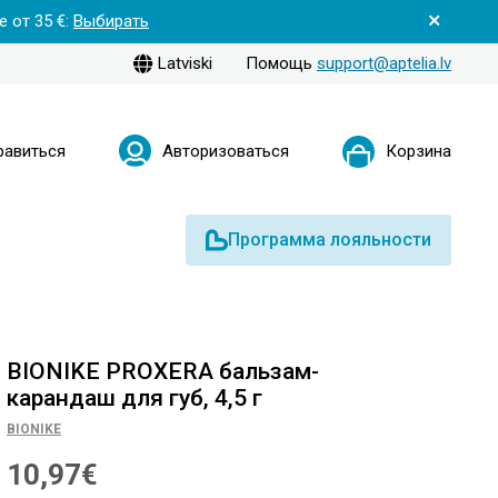
 от 35 €:
Выбирать
Latviski
Помощь
support@aptelia.lv
равиться
Авторизоваться
Корзина
Программа лояльности
BIONIKE PROXERA бальзам-
карандаш для губ, 4,5 г
BIONIKE
10,97€