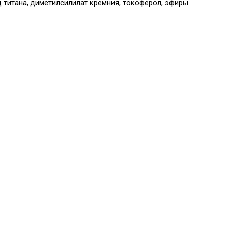
ид титана, диметилсилилат кремния, токоферол, эфиры
ы