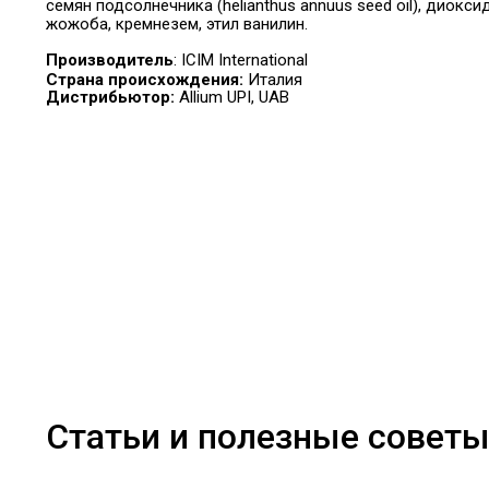
семян подсолнечника (helianthus annuus seed oil), диокс
жожоба, кремнезем, этил ванилин.
Производитель
: ICIM International
Страна происхождения:
Италия
Дистрибьютор:
Allium UPI, UAB
Статьи и полезные совет