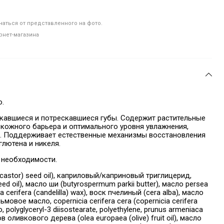
аться от представленного на фото.
рнет-магазина
о.
скавшиеся и потрескавшиеся губы. Содержит растительные
 кожного барьера и оптимального уровня увлажнения,
. Поддерживает естественные механизмы восстановления
глютена и никеля.
е необходимости.
castor) seed oil), каприловый/каприновый триглицерид,
d oil), масло ши (butyrospermum parkii butter), масло persea
cerifera (candelilla) wax), воск пчелиный (cera alba), масло
вое масло, copernicia cerifera cera (copernicia cerifera
olyglyceryl-3 diisostearate, polyethylene, prunus armeniaca
дов оливкового дерева (olea europaea (olive) fruit oil), масло