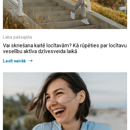
Laba pašsajūta
Vai skriešana kaitē locītavām? Kā rūpēties par locītavu
veselību aktīva dzīvesveida laikā
Lasīt vairāk