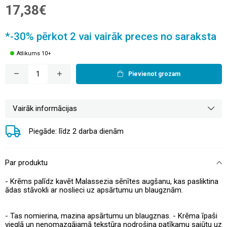
17,38€
*-30% pērkot 2 vai vairāk preces no saraksta
Atlikums 10+
Pievienot grozam
Vairāk informācijas
Piegāde: līdz 2 darba dienām
Par produktu
- Krēms palīdz kavēt Malassezia sēnītes augšanu, kas pasliktina
ādas stāvokli ar noslieci uz apsārtumu un blaugznām.
- Tas nomierina, mazina apsārtumu un blaugznas. - Krēma īpaši
vieglā un nenomazgājamā tekstūra nodrošina patīkamu sajūtu uz