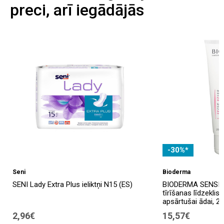
preci, arī iegādājās
-30%*
Seni
Bioderma
SENI Lady Extra Plus ieliktņi N15 (ES)
BIODERMA SENSIBI
tīrīšanas līdzeklis 
apsārtušai ādai, 2
2,96€
15,57€