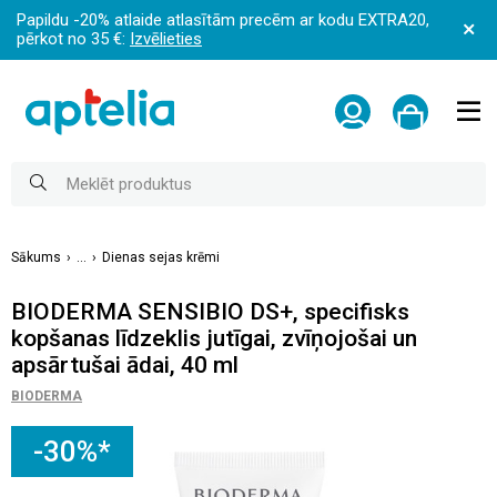
Papildu -20% atlaide atlasītām precēm ar kodu EXTRA20,
pērkot no 35 €:
Izvēlieties
Sākums
...
Dienas sejas krēmi
BIODERMA SENSIBIO DS+, specifisks
kopšanas līdzeklis jutīgai, zvīņojošai un
apsārtušai ādai, 40 ml
BIODERMA
-30%*