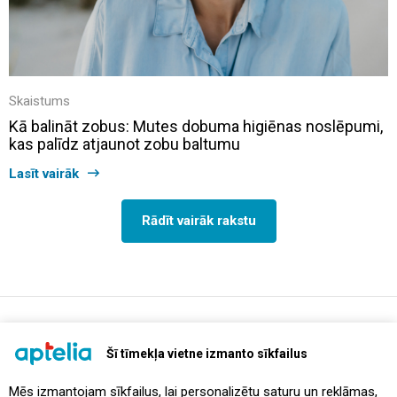
Skaistums
Kā balināt zobus: Mutes dobuma higiēnas noslēpumi,
kas palīdz atjaunot zobu baltumu
Lasīt vairāk
Rādīt vairāk rakstu
support@aptelia.lv
+371 64 588 892
Šī tīmekļa vietne izmanto sīkfailus
Mēs izmantojam sīkfailus, lai personalizētu saturu un reklāmas,