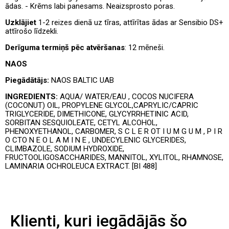
ādas. - Krēms labi panesams. Neaizsprosto poras.
Uzklājiet
1-2 reizes dienā uz tīras, attīrītas ādas ar Sensibio DS+
attīrošo līdzekli.
Derīguma termiņš pēc atvēršanas
: 12 mēneši.
NAOS
Piegādātājs:
NAOS BALTIC UAB
INGREDIENTS:
AQUA/ WATER/EAU , COCOS NUCIFERA
(COCONUT) OIL, PROPYLENE GLYCOL,CAPRYLIC/CAPRIC
TRIGLYCERIDE, DIMETHICONE, GLYCYRRHETINIC ACID,
SORBITAN SESQUIOLEATE, CETYL ALCOHOL,
PHENOXYETHANOL, CARBOMER, S C L E R OT I U M G U M , P I R
O CTO N E O L A M I N E , UNDECYLENIC GLYCERIDES,
CLIMBAZOLE, SODIUM HYDROXIDE,
FRUCTOOLIGOSACCHARIDES, MANNITOL, XYLITOL, RHAMNOSE,
LAMINARIA OCHROLEUCA EXTRACT. [BI 488]
Klienti, kuri iegādājās šo