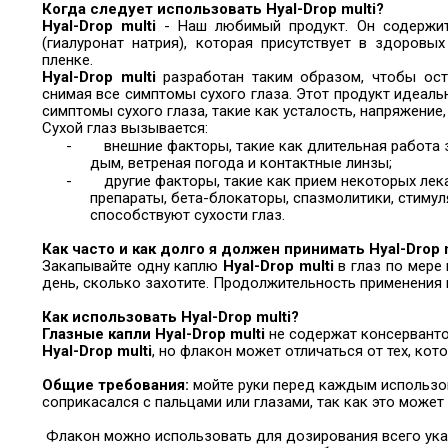
Когда следует использовать Hyal-Drop multi?
Hyal-Drop multi
- Наш любимый продукт. Он содержит 
(гиалуронат натрия), которая присутствует в здоровы
пленке.
Hyal-Drop multi
разработан таким образом, чтобы оста
снимая все симптомы сухого глаза. Этот продукт идеал
симптомы сухого глаза, такие как усталость, напряжение
Сухой глаз вызывается:
-
внешние факторы, такие как длительная работа
дым, ветреная погода и контактные линзы;
-
другие факторы, такие как прием некоторых лек
препараты, бета-блокаторы, спазмолитики, стиму
способствуют сухости глаз.
Как часто и как долго я должен принимать Hyal-Drop m
Закапывайте одну каплю
Hyal-Drop multi
в глаз по мере
день, сколько захотите. Продолжительность применения 
Как использовать Hyal-Drop multi?
Глазные капли
Hyal-Drop multi
не содержат консервант
Hyal-Drop multi
, но флакон может отличаться от тех, ко
Общие требования:
мойте руки перед каждым использов
соприкасался с пальцами или глазами, так как это может
Флакон можно использовать для дозирования всего ука