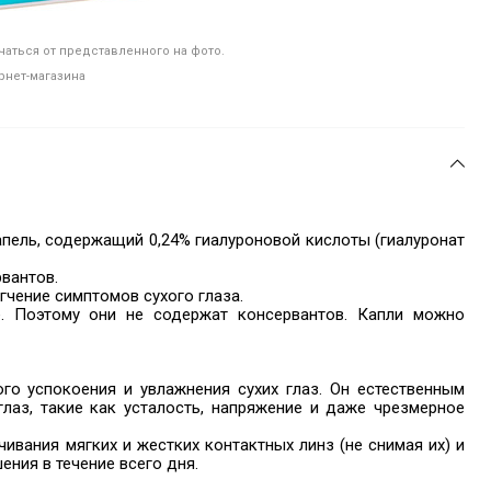
аться от представленного на фото.
рнет-магазина
апель, содержащий 0,24% гиалуроновой кислоты (гиалуронат
рвантов.
чение симптомов сухого глаза.
е. Поэтому они не содержат консервантов. Капли можно
о успокоения и увлажнения сухих глаз. Он естественным
лаз, такие как усталость, напряжение и даже чрезмерное
ивания мягких и жестких контактных линз (не снимая их) и
ния в течение всего дня.