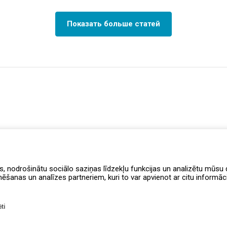
Показать больше статей
s, nodrošinātu sociālo saziņas līdzekļu funkcijas un analizētu mūsu d
anas un analīzes partneriem, kuri to var apvienot ar citu informāciju
ti
Правила программы лояльности
Уведомление о доступности
Доста