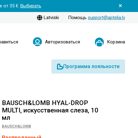
 от 35 €:
Выбирать
Latviski
Помощь
support@aptelia.lv
равиться
Авторизоваться
Корзина
Программа лояльности
BAUSCH&LOMB HYAL-DROP
MULTI, искусственная слеза, 10
мл
BAUSCH&LOMB
Распроданный