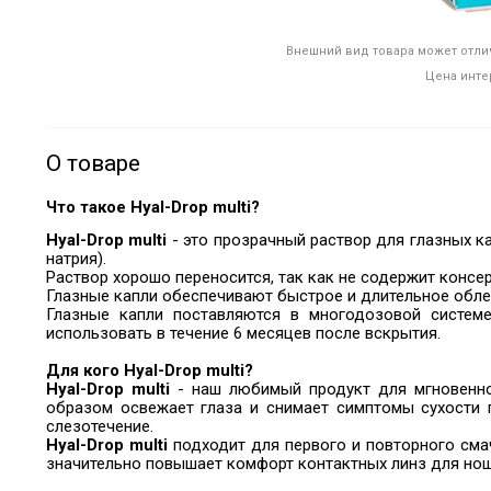
Внешний вид товара может отлич
Цена инте
О товаре
Что такое
Hyal-Drop multi
?
Hyal-Drop multi
- это прозрачный раствор для глазных к
натрия).
Раствор хорошо переносится, так как не содержит консе
Глазные капли обеспечивают быстрое и длительное облег
Глазные капли поставляются в многодозовой систем
использовать в течение 6 месяцев после вскрытия.
Для кого
Hyal-Drop multi
?
Hyal-Drop multi
-
наш любимый продукт для мгновенног
образом освежает глаза и снимает симптомы сухости г
слезотечение.
Hyal-Drop multi
подходит для первого и повторного смач
значительно повышает комфорт контактных линз для ноше