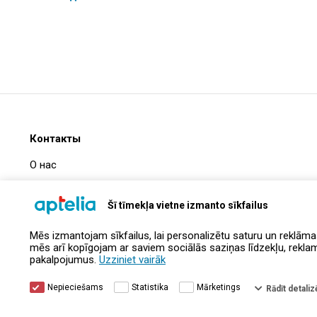
Контакты
О нас
Часто задаваемые вопросы
Šī tīmekļa vietne izmanto sīkfailus
Информация о компании
Mēs izmantojam sīkfailus, lai personalizētu saturu un reklāma
Контакты
mēs arī kopīgojam ar saviem sociālās saziņas līdzekļu, reklamēš
pakalpojumus.
Uzziniet vairāk
Nepieciešams
Statistika
Mārketings
Rādīt detalizē
© Aptelia