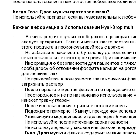
после использования в нем остается небольшое количест
Когда Гиал-Дроп мульти противопоказан
?
Не используйте препарат, если вы чувствительны к любом
Важная информация о
Использовании
Hyal-Drop multi
·
В очень редких случаях сообщалось о реакциях ги
следует прекратить. Если вы испытываете постоянн
этого продукта и проконсультируйтесь с врачом.
·
Не забывайте накачивать бутылочку до появления 
не использовали ее некоторое время. При накачиван
·
Информация о безопасности для пациентов с тяже
сообщалось об отложении фосфата кальция на рого
для лечения глаз.
·
Не прикасайтесь к поверхности глаза кончиком фла
загрязнить раствор.
·
После первого открытия флакона не передавайте е
·
Неосторожное и не по назначению использование мо
нанесет травму глазам.
·
После использования стряхните остатки капель.
·
Подождите примерно 15 минут, прежде чем использо
·
Утилизируйте медицинское изделие через 6 месяцев
·
Не используйте после истечения срока годности.
·
Не используйте, если упаковка или флакон поврежд
·
Гиал-Дроп мульти
флакон содержит мелкие пласт