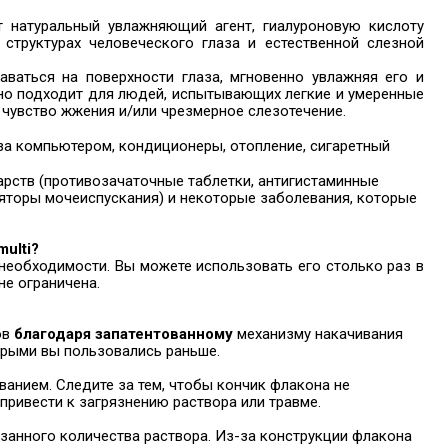
натуральный увлажняющий агент, гиалуроновую кислоту
х структурах человеческого глаза и естественной слезной
ваться на поверхности глаза, мгновенно увлажняя его и
ьно подходит для людей, испытывающих легкие и умеренные
, чувство жжения и/или чрезмерное слезотечение.
 за компьютером, кондиционеры, отопление, сигаретный
арств (противозачаточные таблетки, антигистаминные
ляторы мочеиспускания) и некоторые заболевания, которые
ulti?
 необходимости. Вы можете использовать его столько раз в
не ограничена.
ов
благодаря запатентованному
механизму накачивания
торыми вы пользовались раньше.
анием. Следите за тем, чтобы кончик флакона не
 привести к загрязнению раствора или травме.
занного количества раствора. Из-за конструкции флакона