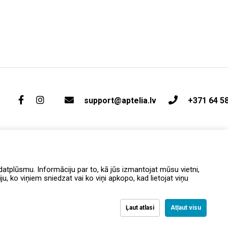
support@aptelia.lv
+371 64 5
atplūsmu. Informāciju par to, kā jūs izmantojat mūsu vietni,
, ko viņiem sniedzat vai ko viņi apkopo, kad lietojat viņu
Ļaut atlasi
Atļaut visu
вка и возврат
Политика конфиденциальности
Условия и положения