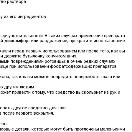
во раствора.
у из его ингредиентов.
перчувствительности. В таких случаях применение препарата
ый дискомфорт или раздражение, прекратите использование
капли перед первым использованием или после того, как вы
ии держите бутылочку кончиком вниз.
лыми повреждениями роговицы: в очень редких случаях
вице при использовании фосфатсодержащих препаратов
кона, так как вы можете повредить поверхность глаза или
го другим людям.
жет привести к тому, что средство выскользнет из рук и
вать другое средство для глаз.
 после первого вскрытия.
ены.
иковые детали, которые могут быть проглочены маленькими