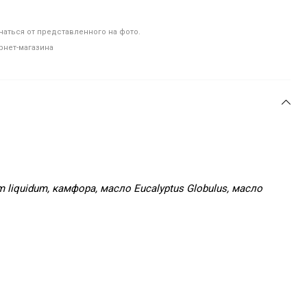
аться от представленного на фото.
рнет-магазина
um liquidum, камфора, масло Eucalyptus Globulus, масло