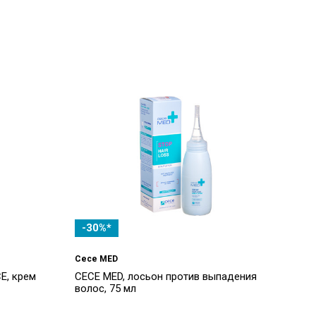
-30%*
Cece MED
E, крем
CECE MED, лосьон против выпадения
волос, 75 мл