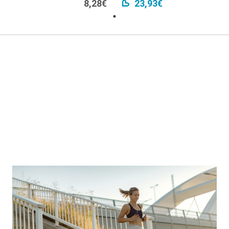
8,28€
23,93€
ы