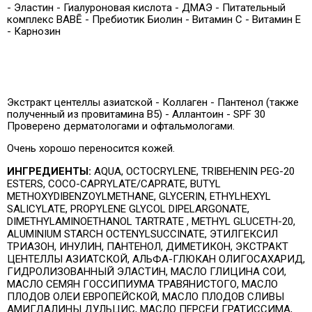
- Эластин - Гиалуроновая кислота - ДМАЭ - Питательный
комплекс BABĒ - Пребиотик Биолин - Витамин С - Витамин Е
- Карнозин
Экстракт центеллы азиатской - Коллаген - Пантенол (также
полученный из провитамина В5) - Аллантоин - SPF 30
Проверено дерматологами и офтальмологами.
Очень хорошо переносится кожей.
ИНГРЕДИЕНТЫ:
AQUA, OCTOCRYLENE, TRIBEHENIN PEG-20
ESTERS, COCO-CAPRYLATE/CAPRATE, BUTYL
METHOXYDIBENZOYLMETHANE, GLYCERIN, ETHYLHEXYL
SALICYLATE, PROPYLENE GLYCOL DIPELARGONATE,
DIMETHYLAMINOETHANOL TARTRATE , METHYL GLUCETH-20,
ALUMINIUM STARCH OCTENYLSUCCINATE, ЭТИЛГЕКСИЛ
ТРИАЗОН, ИНУЛИН, ПАНТЕНОЛ, ДИМЕТИКОН, ЭКСТРАКТ
ЦЕНТЕЛЛЫ АЗИАТСКОЙ, АЛЬФА-ГЛЮКАН ОЛИГОСАХАРИД,
ГИДРОЛИЗОВАННЫЙ ЭЛАСТИН, МАСЛО ГЛИЦИНА СОИ,
МАСЛО СЕМЯН ГОССИПИУМА ТРАВЯНИСТОГО, МАСЛО
ПЛОДОВ ОЛЕИ ЕВРОПЕЙСКОЙ, МАСЛО ПЛОДОВ СЛИВЫ
АМИГДАЛИНЫ ДУЛЬЦИС, МАСЛО ПЕРСЕИ ГРАТИССИМА,