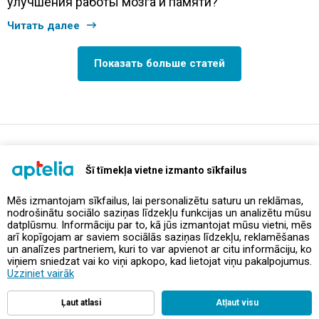
улучшения работы мозга и памяти?
Читать далее
Показать больше статей
support@aptelia.lv
+371 64 588 892
Šī tīmekļa vietne izmanto sīkfailus
Mēs izmantojam sīkfailus, lai personalizētu saturu un reklāmas,
nodrošinātu sociālo saziņas līdzekļu funkcijas un analizētu mūsu
Предложения и акции
datplūsmu. Informāciju par to, kā jūs izmantojat mūsu vietni, mēs
arī kopīgojam ar saviem sociālās saziņas līdzekļu, reklamēšanas
un analīzes partneriem, kuri to var apvienot ar citu informāciju, ko
Контакты
viņiem sniedzat vai ko viņi apkopo, kad lietojat viņu pakalpojumus.
Uzziniet vairāk
Правила и политика
Ļaut atlasi
Atļaut visu