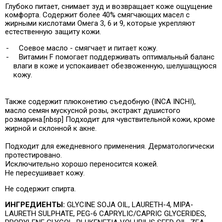
Глубоко питает, снимает зуд и возвращает коже ощущение
комфорта. Содержит более 40% смягчающих масел с
жирными кислотами Омега 3, 6 и 9, которые укрепляют
естественную защиту кожи.
-
Соевое масло - смягчает и питает кожу.
-
Витамин F помогает поддерживать оптимальный баланс
влаги в коже и успокаивает обезвоженную, шелушащуюся
кожу.
Также содержит плюконетию съедобную (INCA INCHI),
масло семян мускусной розы, экстракт душистого
розмарина.
[nbsp]
Подходит для чувствительной кожи, кроме
жирной и склонной к акне.
Подходит для ежедневного применения. Дерматологически
протестировано.
Исключительно хорошо переносится кожей.
Не пересушивает кожу.
Не содержит спирта.
ИНГРЕДИЕНТЫ:
GLYCINE SOJA OIL, LAURETH-4, MIPA-
LAURETH SULPHATE, PEG-6 CAPRYLIC/CAPRIC GLYCERIDES,