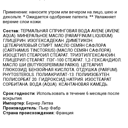
Применение:
наносите утром или вечером на лицо, шею и
декольте. * Ожидается одобрение патента. ** Увлажняет
верхние слои кожи.
Состав:
ТЕРМАЛЬНАЯ СПРИНГОВАЯ ВОДА AVENE (AVENE
AQUA). МИНЕРАЛЬНОЕ МАСЛО (PARAFFINUM LIQUIDUM).
ГЛИЦЕРИН. ИЗОГЕКСАДЕКАН. ДИМЕТИКОН.
ЦЕТЕАРИЛОВЫЙ СПИРТ. МАСЛО СЕМЯН САФЛОРА
(CARTHAMUS TINCTORIUS) (МАСЛО СЕМЯН САФЛОРА).
ИЗОЦЕТИЛ СТЕАРОИЛ СТЕАРАТ. ТРИЭТИЛГЕКСАНОИН.
ГЛИЦЕРИЛ СТЕАРАТ. ПЭГ-100 СТЕАРАТ. 1,2-ГЕКСАНДИОЛ.
МАСЛО ШИ (BUTYROSPERMUM PARKII). ЦЕТЕАРИЛ
ГЛЮКОЗИД. БЕНЗОЙНАЯ КИСЛОТА. ОТДУШКА (PARFUM).
PHYTOSTEROLS. ПОЛИАКРИЛАТ-13. ПОЛИИЗОБУТЕН.
ПОЛИСОРБАТ 20. ГИДРОКСИД НАТРИЯ. ИЗОСТЕАРАТ
СОРБИТАНА. ВОДА (AQUA). КСАНТАНОВАЯ КАМЕДЬ.
Срок годности
: Использовать в течение 6 месяцев после
вскрытия.
Импортер:
Бернер Литва
Производитель:
Пьер Фабр
Страна происхождения:
Франция