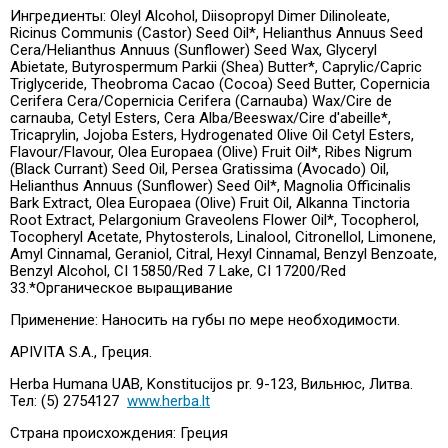
Ингредиенты: Oleyl Alcohol, Diisopropyl Dimer Dilinoleate,
Ricinus Communis (Castor) Seed Oil*, Helianthus Annuus Seed
Cera/Helianthus Annuus (Sunflower) Seed Wax, Glyceryl
Abietate, Butyrospermum Parkii (Shea) Butter*, Caprylic/Capric
Triglyceride, Theobroma Cacao (Cocoa) Seed Butter, Copernicia
Cerifera Cera/Copernicia Cerifera (Carnauba) Wax/Cire de
carnauba, Cetyl Esters, Cera Alba/Beeswax/Cire d'abeille*,
Tricaprylin, Jojoba Esters, Hydrogenated Olive Oil Cetyl Esters,
Flavour/Flavour, Olea Europaea (Olive) Fruit Oil*, Ribes Nigrum
(Black Currant) Seed Oil, Persea Gratissima (Avocado) Oil,
Helianthus Annuus (Sunflower) Seed Oil*, Magnolia Officinalis
Bark Extract, Olea Europaea (Olive) Fruit Oil, Alkanna Tinctoria
Root Extract, Pelargonium Graveolens Flower Oil*, Tocopherol,
Tocopheryl Acetate, Phytosterols, Linalool, Citronellol, Limonene,
Amyl Cinnamal, Geraniol, Citral, Hexyl Cinnamal, Benzyl Benzoate,
Benzyl Alcohol, CI 15850/Red 7 Lake, CI 17200/Red
33.*Органическое выращивание
Применение: Наносить на губы по мере необходимости.
APIVITA S.A., Греция.
Herba Humana UAB, Konstitucijos pr. 9-123, Вильнюс, Литва.
Тел: (5) 2754127
www.herba.lt
Страна происхождения: Греция