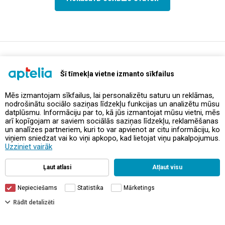
support@aptelia.lv
+371 64 588 892
Šī tīmekļa vietne izmanto sīkfailus
Mēs izmantojam sīkfailus, lai personalizētu saturu un reklāmas,
nodrošinātu sociālo saziņas līdzekļu funkcijas un analizētu mūsu
Предложения и акции
datplūsmu. Informāciju par to, kā jūs izmantojat mūsu vietni, mēs
arī kopīgojam ar saviem sociālās saziņas līdzekļu, reklamēšanas
un analīzes partneriem, kuri to var apvienot ar citu informāciju, ko
Контакты
viņiem sniedzat vai ko viņi apkopo, kad lietojat viņu pakalpojumus.
Uzziniet vairāk
Правила и политика
Ļaut atlasi
Atļaut visu
Nepieciešams
Statistika
Mārketings
Rādīt detalizēti
© Aptelia