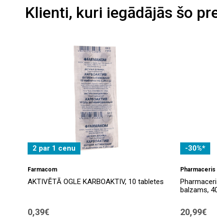
Klienti, kuri iegādājās šo pr
2 par 1 cenu
-30%*
Farmacom
Pharmaceris
AKTIVĒTĀ OGLE KARBOAKTIV, 10 tabletes
Pharmaceri
balzams, 4
0,39€
20,99€