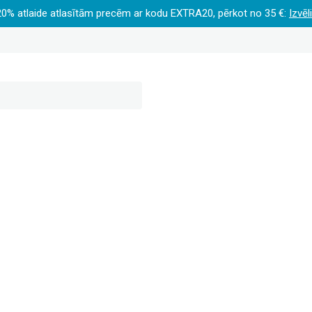
20% atlaide atlasītām precēm ar kodu EXTRA20, pērkot no 35 €:
Izvēl