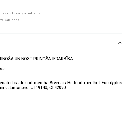
rties no fotoattēlā redzamā.
 veikala cena
INOŠA UN NOSTIPRINOŠA IEDARBĪBA
es.
enated castor oil, mentha Arvensis Herb oil, menthol, Eucalyptus
amine, Limonene, CI 19140, CI 42090