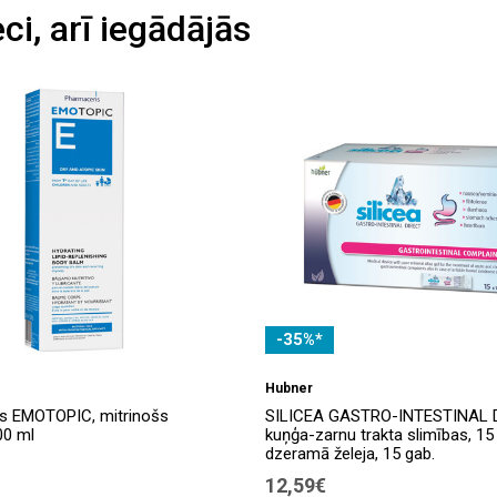
eci, arī iegādājās
-35%*
Hubner
s EMOTOPIC, mitrinošs
SILICEA GASTRO-INTESTINAL D
00 ml
kuņģa-zarnu trakta slimības, 15
dzeramā želeja, 15 gab.
12,59€