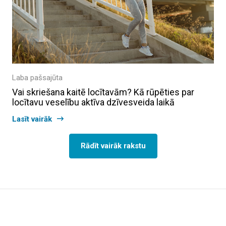
Laba pašsajūta
Vai skriešana kaitē locītavām? Kā rūpēties par
locītavu veselību aktīva dzīvesveida laikā
Lasīt vairāk
Rādīt vairāk rakstu