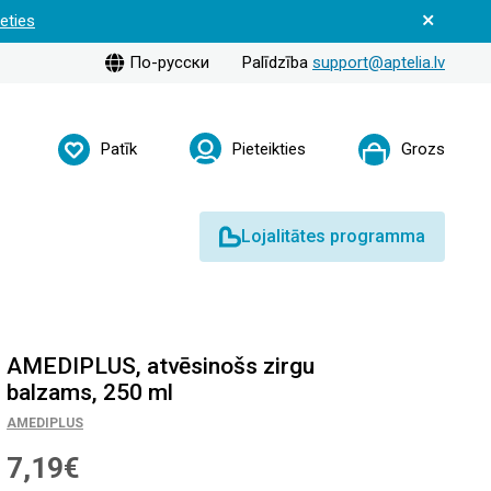
ieties
По-русски
Palīdzība
support@aptelia.lv
Patīk
Pieteikties
Grozs
Lojalitātes programma
AMEDIPLUS, atvēsinošs zirgu
balzams, 250 ml
AMEDIPLUS
7,19€