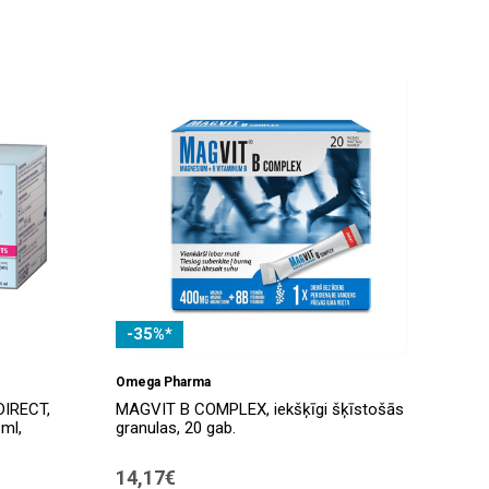
-35%*
Omega Pharma
IRECT,
MAGVIT B COMPLEX, iekšķīgi šķīstošās
 ml,
granulas, 20 gab.
14,17€