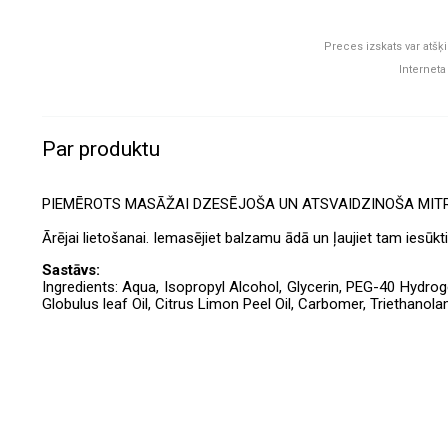
Preces izskats var atšķi
Interneta
Par produktu
PIEMĒROTS MASĀŽAI DZESĒJOŠA UN ATSVAIDZINOŠA MITR
Ārējai lietošanai. Iemasējiet balzamu ādā un ļaujiet tam iesūkti
Sastāvs:
Ingredients: Aqua, Isopropyl Alcohol, Glycerin, PEG-40 Hydrog
Globulus leaf Oil, Citrus Limon Peel Oil, Carbomer, Triethanol