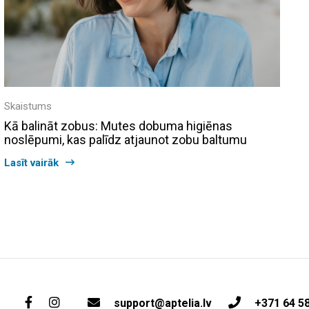
Skaistums
Kā balināt zobus: Mutes dobuma higiēnas
noslēpumi, kas palīdz atjaunot zobu baltumu
Lasīt vairāk
support@aptelia.lv
+371 64 5