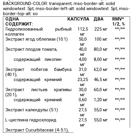
BACKGROUND-COLOR: transparent; mso-border-alt: solid
windowtext .5pt; mso-border-left-alt: solid windowtext .5pt; mso-
border-top-alt: so
ОДНА КАПСУЛА
ДВА
RMV*
СОДЕРЖИТ:
1/2, %
Гидролизованный рыбный
112,5
225 мг
**/**
коллаген
мг
Экстракт ягод облепихи (10:1)
50,0
100 мг
**/**
мг
Экстракт плодов томата,
40,0
80,0 мг
**/**
мг
содержащий
ликопин
4,00
8,00 мг
**/**
мг
Экстракт побегов бамбука
31,0
62,0 мг
**/**
(40:1),
мг
содержащий
кремний
23,25
46,5 мг
**/**
мг
Экстракт листьев крапивы
30,0
60,0 мг
**/**
(20:1),
мг
содержащий
кремний
0,60
1,20 мг
**/**
мг
Экстракт календулы (5:1)
27,5
55,0 мг
**/**
мг
L-цистеина гидрохлорид
27,5
55,0 мг
**/**
мг
Экстракт Cucurbitaceae (4-5:1),