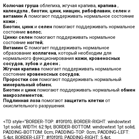
Колючая груша
облепиха, жгучая крапива,
крапива
,
календула
,
биотин
,
цинк
,
ниацин
,
рибофлавин
,
селен
и
витамин А
помогают поддерживать нормальное состояние
кожи
;
Биотин
,
цинк
и
селен
помогают поддерживать нормальное
состояние
волос
;
Цинк
и
селен
помогают поддерживать нормальное
состояние
ногтей
;
Витамин С
помогает поддерживать нормальное
образование
коллагена
, который необходим для
нормального функционирования
кожи
,
кровеносных
сосудов
,
зубов
и
десен
;
Жгучая крапива
помогает поддерживать нормальное
состояние
кровеносных сосудов
;
Проростки сои
помогают поддерживать нормальный
минеральный обмен
;
Биотин
и
цинк
помогают поддерживать нормальный
обмен
макроэлементов
;
Подлинная лоза
помогают
защитить клетки
от
окислительного разрушения.
<TD style="BORDER-TOP: #f0f0f0; BORDER-RIGHT: windowtext
1pt solid; WIDTH: 62.9pt; BORDER-BOTTOM: windowtext 1pt solid;
PADDING-BOTTOM: 0cm; PADDING-TOP: 0cm; PADDING-LEFT:
5.4pt; BORDER-LEFT: #f0f0f0; PADDING-RIGHT: 5.4pt;