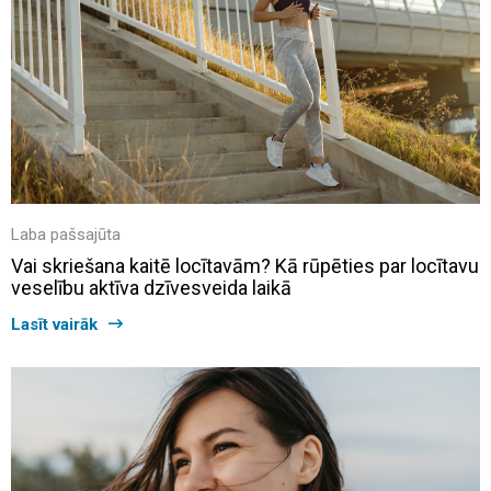
Laba pašsajūta
Vai skriešana kaitē locītavām? Kā rūpēties par locītavu
veselību aktīva dzīvesveida laikā
Lasīt vairāk