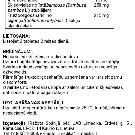
Šķiedrvielas no īstā
bambusa (Bambusa
258 mg
bambos
L.) stublājiem
Fruktooligosaharīdi no
215 mg
cigoriņu
(Cichorium intybus
L.) sakņu
šķiedrvielām
LIETOŠANA:
Lietojiet 2 tabletes 2 reizes dienā.
BRĪDINĀJUMI:
Nepārsniedziet ieteicamo dienas devu.
Uztura bagātinātāju nevajadzētu lietot kā maltītes aizstājēju.
Svarīgs ir daudzveidīgs un sabalansēts uzturs un veselīgs
dzīvesveids.
Pārmērīga fruktooligosaharīdu uzņemšana var izraisīt zarnu
diskomfortu.
Izvairīties no lietošanas kopā ar zālēm un citiem šķiedrvielas
saturošiem uztura bagātinātājiem.
UZGLABĀŠANAS APSTĀKĻI:
Uzglabāt temperatūrā, kas nepārsniedz 25 ºC, tumšā, bērniem
nepieejamā vietā.
Izgatavojis
[Ražots Spānijā pēc UAB Limedika, Erdvės g. 51,
Ramučiai, LT-52114 Kauno r., Lietuva.
Tel. (8 800) 10008, e-pasts: limedika@limedika.lt