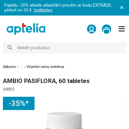
Papildu -20% atlaide atlasītām precēm ar kodu EXTRA20,
pērkot no 35 €:
Izvēlieties
Sākums
...
Vitamīni nervu sistēmai
AMBIO PASIFLORA, 60 tabletes
AMBIO
-35%*