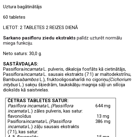
Uztura bagātinātājs
60 tabletes
LIETOT: 2 TABLETES 2 REIZES DIENĀ
Sarkano pasifloru ziedu ekstrakts
palīdz uzturēt normālu
miega funkciju.
Neto saturs:
30,0 g.
SASTĀVDAĻAS:
Passiflora
incarnata
L. pulveris, dikalcija fosfāts kā cietinātājs,
Passiflora
incarnata
L. sausais ekstrakts (7:1) ar maltodekstrīnu,
Bambusa
bambos
L.), fruktooligosaharīdi no cigoriņu
(Cichorium
intybus
L.) sakņu šķiedrām, taukskābju magnija sāļi un silīcija
dioksīds kā saistvielas.
ČETRAS TABLETES SATUR:
Pasiflora incarnata
L.
(Passiflora
644 mg
incarnata
L.) zāles pulveris, kas satur:
flavonoīdus
13 mg
Pasiflora
incarnata
L.
(Passiflora
386 mg
incarnata
L.) zāļu sausais ekstrakts
(7:1), kas satur:
4 % flavonoīdu
15 mg