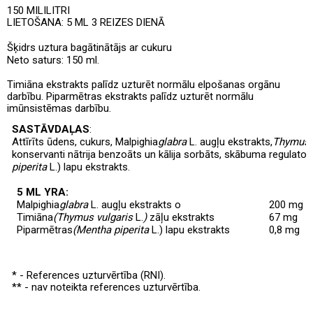
150 MILILITRI
LIETOŠANA: 5 ML 3 REIZES DIENĀ
Šķidrs uztura bagātinātājs
ar cukuru
Neto saturs
: 150 ml.
Timiāna ekstrakts palīdz uzturēt normālu elpošanas orgānu
darbību. Piparmētras ekstrakts palīdz uzturēt normālu
imūnsistēmas darbību.
SASTĀVDAĻAS
:
Attīrīts ūdens,
cukurs, Malpighia
glabra
L. augļu ekstrakts,
Thymus 
konservanti nātrija benzoāts un kālija sorbāts, skābuma regulator
piperita
L.) lapu ekstrakts.
5 ML YRA:
Malpighia
glabra
L. augļu ekstrakts
o
200 mg
Timiāna
(Thymus vulgaris
L.
)
zāļu ekstrakts
67 mg
Piparmētras
(Mentha piperita
L.) lapu ekstrakts
0,8 mg
* - References uzturvērtība (RNI).
** - nav noteikta references uzturvērtība.