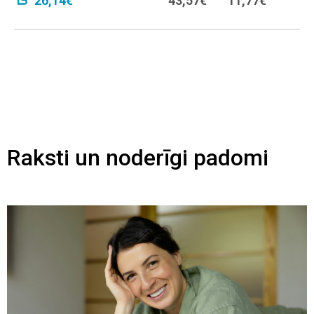
26,14€
43,57€
11,77€
Raksti un noderīgi padomi