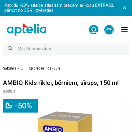
Papildu -20% atlaide atlasītām precēm ar kodu EXTRA20,
pērkot no 35 €:
Izvēlieties
Sākums
...
Top preces līdz -50%
AMBIO Kids rīklei, bērniem, sīrups, 150 ml
AMBIO
-50%