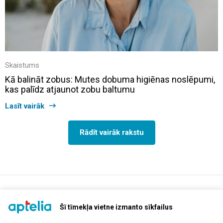
Skaistums
Kā balināt zobus: Mutes dobuma higiēnas noslēpumi,
kas palīdz atjaunot zobu baltumu
Lasīt vairāk
Rādīt vairāk rakstu
support@aptelia.lv
+371 64 588 892
Šī tīmekļa vietne izmanto sīkfailus