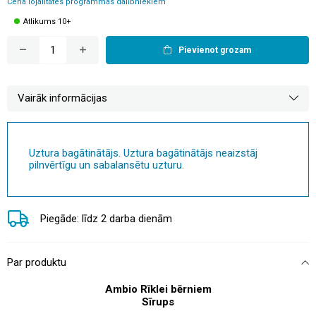
Cena lojalitātes programmas dalībniekiem
Atlikums 10+
Pievienot grozam
Vairāk informācijas
Uztura bagātinātājs. Uztura bagātinātājs neaizstāj
pilnvērtīgu un sabalansētu uzturu.
Piegāde: līdz 2 darba dienām
Par produktu
Ambio Rīklei bērniem
Sīrups