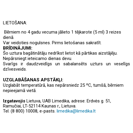
LIETOŠANA:
Bērniem no 4 gadu vecuma jālieto 1 tējkarote (5 ml) 3 reizes
dienā.
Var veidoties nogulsnes.
Pirms lietošanas sakratīt.
BRĪDINĀJUMI:
Šo uztura bagātinātāju nedrīkst lietot kā pārtikas aizstājēju.
Nepārsniegt ieteicamo dienas devu.
Svarīgs ir daudzveidīgs un sabalansēts uzturs un veselīgs
dzīvesveids.
UZGLABĀŠANAS APSTĀKĻI:
Uzglabāt temperatūrā, kas nepārsniedz 25 ºC, tumšā, bērniem
nepieejamā vietā.
Izgatavojis
Lietuva, UAB Limedika, adrese: Erdvės g. 51,
Ramučiai, LT-52114 Kaunas r., Lietuva.
Tel. (8 800) 10008, e-pasts.
limedika@limedika.lt