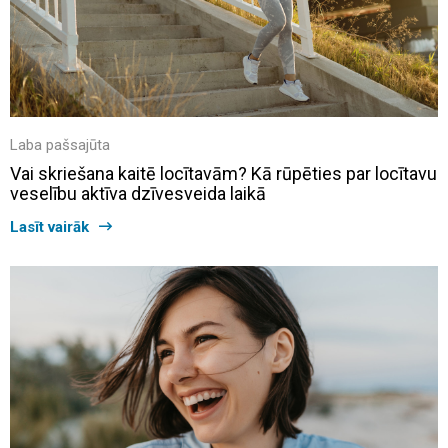
Laba pašsajūta
Vai skriešana kaitē locītavām? Kā rūpēties par locītavu
veselību aktīva dzīvesveida laikā
Lasīt vairāk