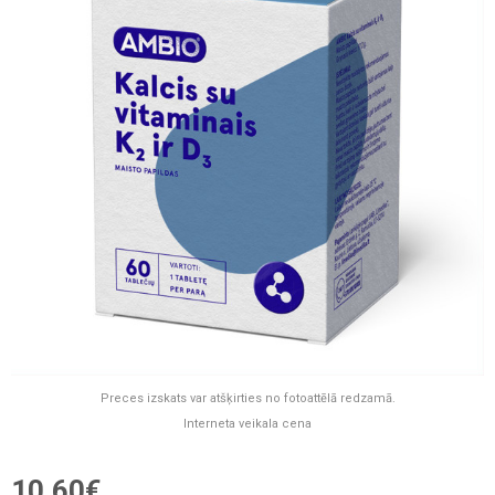
Preces izskats var atšķirties no fotoattēlā redzamā.
Interneta veikala cena
10,60€