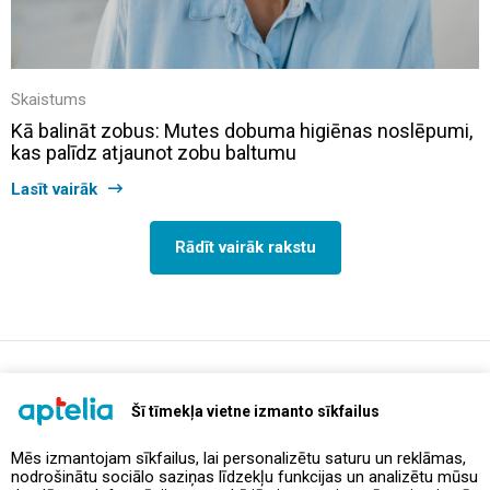
Skaistums
Kā balināt zobus: Mutes dobuma higiēnas noslēpumi,
kas palīdz atjaunot zobu baltumu
Lasīt vairāk
Rādīt vairāk rakstu
support@aptelia.lv
+371 64 588 892
Šī tīmekļa vietne izmanto sīkfailus
Mēs izmantojam sīkfailus, lai personalizētu saturu un reklāmas,
nodrošinātu sociālo saziņas līdzekļu funkcijas un analizētu mūsu
Piedāvājumi un akcijas