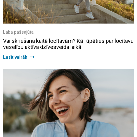
Laba pašsajūta
Vai skriešana kaitē locītavām? Kā rūpēties par locītavu
veselību aktīva dzīvesveida laikā
Lasīt vairāk