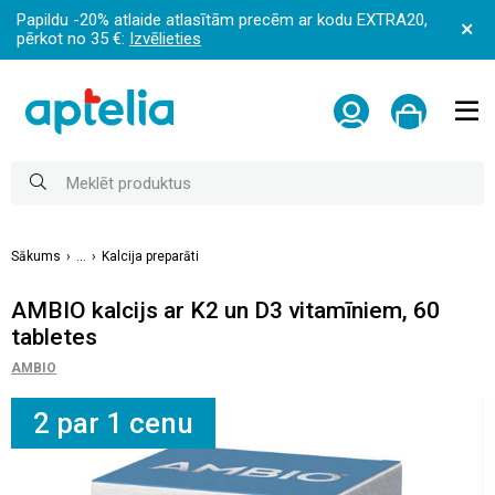
Papildu -20% atlaide atlasītām precēm ar kodu EXTRA20,
pērkot no 35 €:
Izvēlieties
Sākums
...
Kalcija preparāti
AMBIO kalcijs ar K2 un D3 vitamīniem, 60
tabletes
AMBIO
2 par 1 cenu