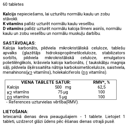
60 tabletes
Kalcijs
nepieciešams, lai uzturētu normālu kaulu un zobu
stāvokli.
K vitamīns
palīdz uzturēt normālu kaulu veselību.
D vitamīns
palīdz uzturēt normālu kalcija līmeni asinīs, normālu
kaulu un zobu veselību un normālu muskuļu darbību.
SASTĀVDAĻAS:
Kalcija karbonāts, pildviela mikrokristāliskā celuloze, tablešu
apvalks (glazētājs hidroksipropilmetilceluloze, stabilizators
sorbīts, pildviela mikrokristāliskā celuloze, emulgators
polietilēnglikols, krāsviela kalcija karbonāts, (
taukskābju magnija
sāļi
, pildviela šķērssaitēta nātrija karboksimetilceluloze,
saistviela,
menahinons
(
vitamīns), holekalciferols (
vitamīns).
K2
D3
VIENA TABLETE SATUR:
RMV*, %
Kalcijs
500 mg
62,5
vitamīns
75 μg
100
K2
vitamīns
5 µg
100
D3
*
-
References uzturvielas vērtība
(RMV).
LIETOŠANA:
Ieteicamā dienas deva pieaugušajiem
-
1 tablete. Lietojiet 1
tableti, uzdzerot glāzi ūdens pēc ēšanas dienas otrajā pusē.