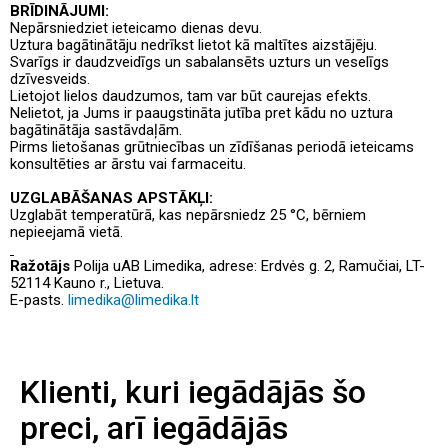
BRĪDINĀJUMI:
Nepārsniedziet ieteicamo dienas devu.
Uztura bagātinātāju nedrīkst lietot kā maltītes aizstājēju.
Svarīgs ir daudzveidīgs un sabalansēts uzturs un veselīgs
dzīvesveids.
Lietojot lielos daudzumos, tam var būt caurejas efekts.
Nelietot, ja Jums ir paaugstināta jutība pret kādu no uztura
bagātinātāja sastāvdaļām.
Pirms lietošanas grūtniecības un zīdīšanas periodā ieteicams
konsultēties ar ārstu vai farmaceitu.
UZGLABĀŠANAS APSTĀKĻI:
Uzglabāt temperatūrā, kas nepārsniedz 25 °C, bērniem
nepieejamā vietā.
Ražotājs
Polija
uAB Limedika, adrese: Erdvės g. 2, Ramučiai, LT-
52114 Kauno r., Lietuva.
E-pasts.
limedika@limedika.lt
Klienti, kuri iegādājās šo
preci, arī iegādājās