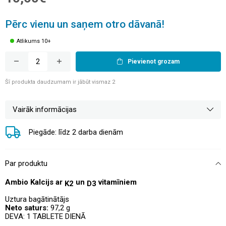
Pērc vienu un saņem otro dāvanā!
Atlikums 10+
Pievienot grozam
Šī produkta daudzumam ir jābūt vismaz 2
Vairāk informācijas
Piegāde: līdz 2 darba dienām
Par produktu
Ambio Kalcijs ar
un
vitamīniem
K2
D3
Uztura bagātinātājs
Neto saturs:
97,2
g
DEVA: 1 TABLETE DIENĀ