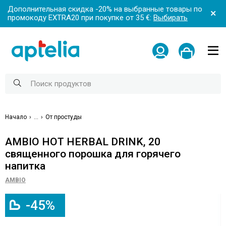
Дополнительная скидка -20% на выбранные товары по
промокоду EXTRA20 при покупке от 35 €:
Выбирать
Начало
...
От простуды
AMBIO HOT HERBAL DRINK, 20
священного порошка для горячего
напитка
AMBIO
-45%