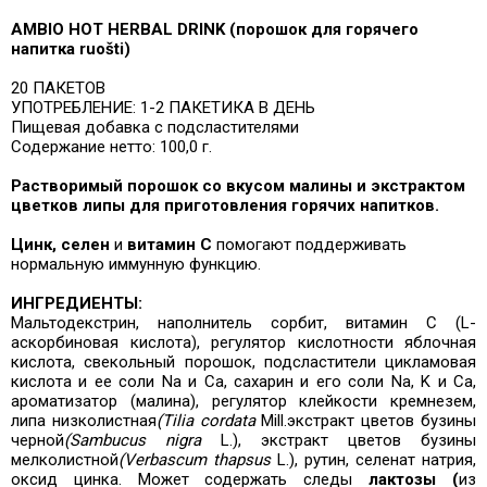
AMBIO HOT HERBAL DRINK (порошок для горячего
напитка ruošti)
20 ПАКЕТОВ
УПОТРЕБЛЕНИЕ: 1-2 ПАКЕТИКА В ДЕНЬ
Пищевая добавка с подсластителями
Содержание нетто: 100,0 г.
Растворимый порошок со вкусом малины и экстрактом
цветков липы
для приготовления горячих напитков.
Цинк, селен
и
витамин С
помогают поддерживать
нормальную иммунную функцию.
ИНГРЕДИЕНТЫ:
Мальтодекстрин, наполнитель
сорбит, витамин С (L-
аскорбиновая кислота), регулятор кислотности яблочная
кислота, свекольный порошок, подсластители цикламовая
кислота и ее соли Na и Ca, сахарин и его соли Na, K и Ca,
ароматизатор (малина), регулятор клейкости кремнезем,
липа низколистная
(Tilia cordata
Mill.
экстракт цветов бузины
черной
(Sambucus nigra
L.
), экстракт цветов бузины
мелколистной
(Verbascum thapsus
L.), рутин, селенат натрия,
оксид цинка. Может содержать
следы
лактозы (
из