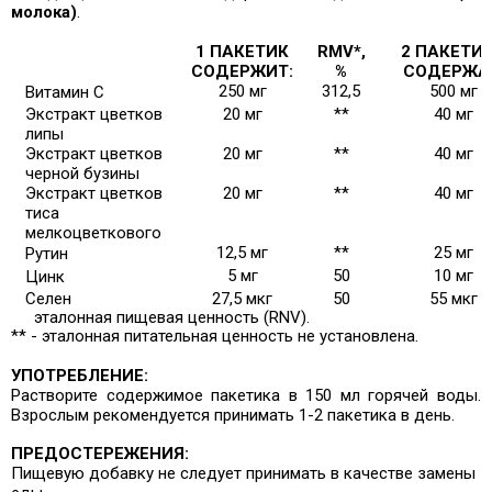
молока)
.
1 ПАКЕТИК
RMV*,
2 ПАКЕТИ
СОДЕРЖИТ:
%
СОДЕРЖА
250 мг
312,5
500 мг
Витамин C
Экстракт цветков
20 мг
**
40 мг
липы
Экстракт цветков
20 мг
**
40 мг
черной бузины
Экстракт цветков
20 мг
**
40 мг
тиса
мелкоцветкового
12,5 мг
**
25 мг
Рутин
5 мг
50
10 мг
Цинк
Селен
27,5 мкг
50
55 мкг
* -
эталонная пищевая ценность (RNV).
** - эталонная питательная ценность не установлена.
УПОТРЕБЛЕНИЕ:
Растворите содержимое пакетика в 150 мл горячей воды.
Взрослым рекомендуется принимать 1-2 пакетика в день.
ПРЕДОСТЕРЕЖЕНИЯ:
Пищевую добавку не следует принимать в качестве замены