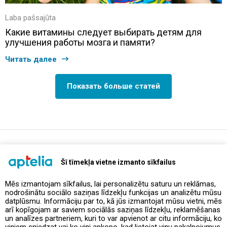
Laba pašsajūta
Какие витамины следует выбирать детям для
улучшения работы мозга и памяти?
Читать далее
Показать больше статей
support@aptelia.lv
+371 64 588 892
Šī tīmekļa vietne izmanto sīkfailus
Mēs izmantojam sīkfailus, lai personalizētu saturu un reklāmas,
nodrošinātu sociālo saziņas līdzekļu funkcijas un analizētu mūsu
Предложения и акции
datplūsmu. Informāciju par to, kā jūs izmantojat mūsu vietni, mēs
arī kopīgojam ar saviem sociālās saziņas līdzekļu, reklamēšanas
un analīzes partneriem, kuri to var apvienot ar citu informāciju, ko
Контакты