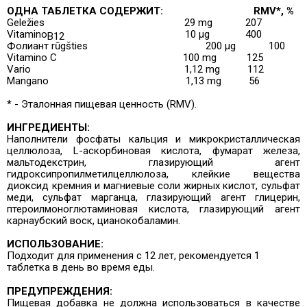
ОДНА ТАБЛЕТКА СОДЕРЖИТ:
RMV*
, %
Geležies
29 mg
207
Vitamino
10 µg
400
B12
Фолиант rūgšties
200 µg
100
Vitamino C
100 mg
125
Vario
1,12 mg
112
Mangano
1,13 mg
56
* - Эталонная пищевая ценность (RMV).
ИНГРЕДИЕНТЫ:
Наполнители фосфаты кальция и микрокристаллическая
целлюлоза, L-аскорбиновая кислота,
фумарат железа,
мальтодекстрин, глазирующий агент
гидроксипропилметилцеллюлоза, клейкие вещества
диоксид кремния и магниевые соли жирных кислот, сульфат
меди, сульфат марганца, глазирующий агент глицерин,
птероилмоноглютаминовая кислота, глазирующий агент
карнаубский воск, цианокобаламин.
ИСПОЛЬЗОВАНИЕ:
Подходит для применения с 12 лет, рекомендуется
1
таблетка в день во время еды.
ПРЕДУПРЕЖДЕНИЯ:
Пищевая добавка не должна использоваться в качестве