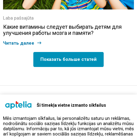
Laba pašsajūta
Какие витамины следует выбирать детям для
улучшения работы мозга и памяти?
Читать далее
Показать больше статей
support@aptelia.lv
+371 64 588 892
Šī tīmekļa vietne izmanto sīkfailus
Mēs izmantojam sīkfailus, lai personalizētu saturu un reklāmas,
nodrošinātu sociālo saziņas līdzekļu funkcijas un analizētu mūsu
Предложения и акции
datplūsmu. Informāciju par to, kā jūs izmantojat mūsu vietni, mēs
arī kopīgojam ar saviem sociālās saziņas līdzekļu, reklamēšanas