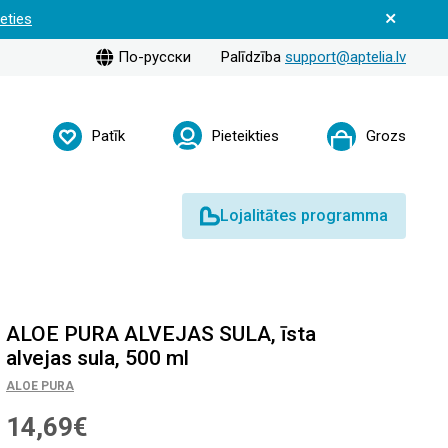
ieties
По-русски
Palīdzība
support@aptelia.lv
Patīk
Pieteikties
Grozs
Lojalitātes programma
ALOE PURA ALVEJAS SULA, īsta
alvejas sula, 500 ml
ALOE PURA
14,69€