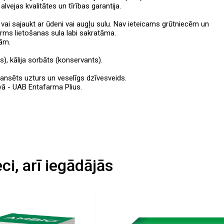
lvejas kvalitātes un tīrības garantija.
u vai sajaukt ar ūdeni vai augļu sulu. Nav ieteicams grūtniecēm un
irms lietošanas sula labi sakratāma.
gām.
), kālija sorbāts (konservants).
alansēts uzturs un veselīgs dzīvesveids.
uvā - UAB Entafarma Plius.
eci, arī iegādājās