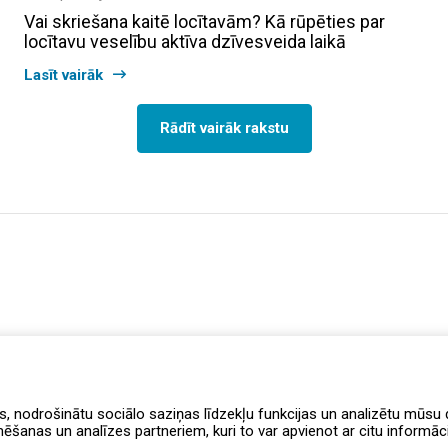
Vai skriešana kaitē locītavām? Kā rūpēties par
locītavu veselību aktīva dzīvesveida laikā
Lasīt vairāk
Rādīt vairāk rakstu
s, nodrošinātu sociālo saziņas līdzekļu funkcijas un analizētu mūsu d
anas un analīzes partneriem, kuri to var apvienot ar citu informāciju