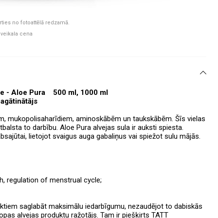
rties no fotoattēlā redzamā.
 veikala cena
ice - Aloe Pura 500 ml, 1000 ml
agātinātājs
elām, mukopolisaharīdiem, aminoskābēm un taukskābēm. Šīs vielas
balsta to darbību. Aloe Pura alvejas sula ir auksti spiesta.
absajūtai, lietojot svaigus auga gabaliņus vai spiežot sulu mājās.
ulation of menstrual cycle;
oduktiem saglabāt maksimālu iedarbīgumu, nezaudējot to dabiskās
ropas alvejas produktu ražotājs. Tam ir piešķirts TATT