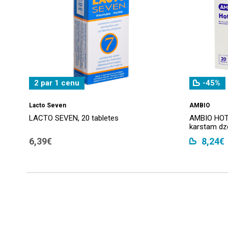
2 par 1 cenu
-45%
Lacto Seven
AMBIO
LACTO SEVEN, 20 tabletes
AMBIO HOT 
karstam dz
6,39€
8,24€