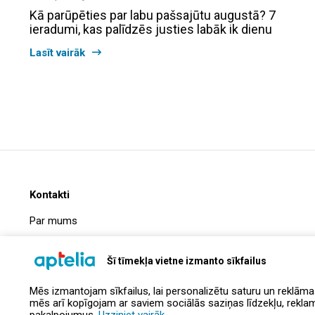
Kā parūpēties par labu pašsajūtu augustā? 7
ieradumi, kas palīdzēs justies labāk ik dienu
Lasīt vairāk
Kontakti
Par mums
Biežāk uzdotie jautājumi
Šī tīmekļa vietne izmanto sīkfailus
Uzņēmuma informācija
Mēs izmantojam sīkfailus, lai personalizētu saturu un reklāma
Kontakti
mēs arī kopīgojam ar saviem sociālās saziņas līdzekļu, reklamēš