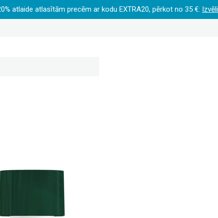
20% atlaide atlasītām precēm ar kodu EXTRA20, pērkot no 35 €:
Izvēl