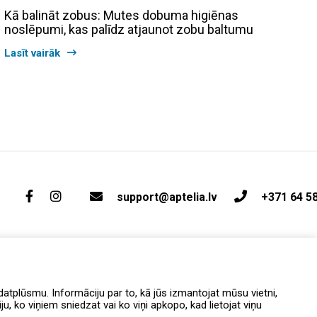
Kā balināt zobus: Mutes dobuma higiēnas
noslēpumi, kas palīdz atjaunot zobu baltumu
Lasīt vairāk
support@aptelia.lv
+371 64 5
atplūsmu. Informāciju par to, kā jūs izmantojat mūsu vietni,
, ko viņiem sniedzat vai ko viņi apkopo, kad lietojat viņu