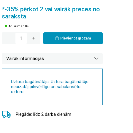
*-35% pērkot 2 vai vairāk preces no
saraksta
Atlikums 10+
Pievienot grozam
Vairāk informācijas
Uztura bagātinātājs. Uztura bagātinātājs
neaizstāj pilnvērtīgu un sabalansētu
uzturu.
Piegāde: līdz 2 darba dienām