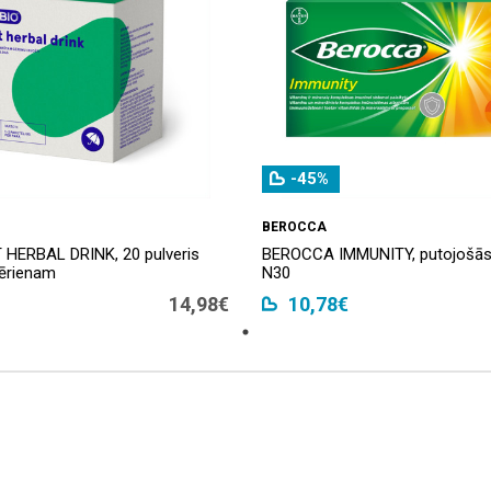
-45%
BEROCCA
HERBAL DRINK, 20 pulveris
BEROCCA IMMUNITY, putojošās 
ērienam
N30
14,98€
10,78€