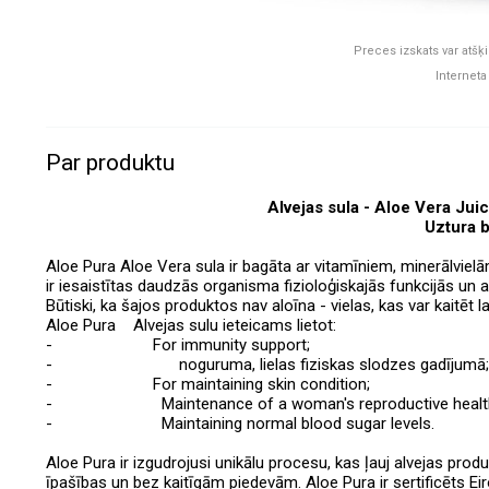
Preces izskats var atšķi
Interneta
Par produktu
Alvejas sula - Aloe Vera Ju
Uztura b
Aloe Pura Aloe Vera sula ir bagāta ar vitamīniem, minerālvi
ir iesaistītas daudzās organisma fizioloģiskajās funkcijās un at
Būtiski, ka šajos produktos nav aloīna - vielas, kas var kaitēt l
Aloe Pura Alvejas sulu ieteicams lietot:
- For immunity support;
- noguruma, lielas fiziskas slodzes gadījumā;
- For maintaining skin condition;
- Maintenance of a woman's reproductive health, reg
- Maintaining normal blood sugar levels.
Aloe Pura ir izgudrojusi unikālu procesu, kas ļauj alvejas pr
īpašības un bez kaitīgām piedevām. Aloe Pura ir sertificēts Ei