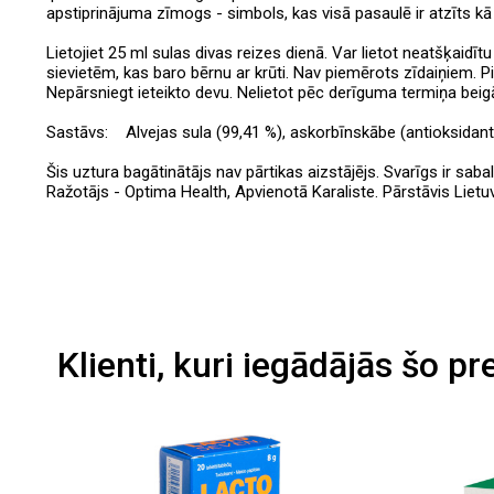
apstiprinājuma zīmogs - simbols, kas visā pasaulē ir atzīts kā a
Lietojiet 25 ml sulas divas reizes dienā. Var lietot neatšķaidīt
sievietēm, kas baro bērnu ar krūti. Nav piemērots zīdaiņiem. P
Nepārsniegt ieteikto devu. Nelietot pēc derīguma termiņa bei
Sastāvs: Alvejas sula (99,41 %), askorbīnskābe (antioksidants
Šis uztura bagātinātājs nav pārtikas aizstājējs. Svarīgs ir sab
Ražotājs - Optima Health, Apvienotā Karaliste. Pārstāvis Liet
Klienti, kuri iegādājās šo pr