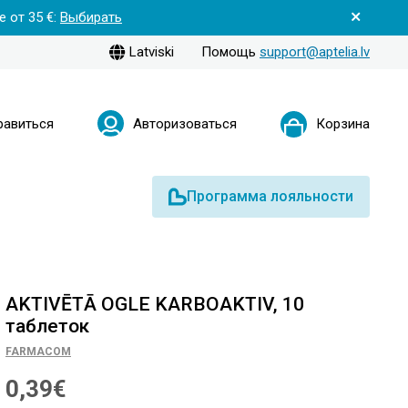
 от 35 €:
Выбирать
Latviski
Помощь
support@aptelia.lv
равиться
Авторизоваться
Корзина
Программа лояльности
AKTIVĒTĀ OGLE KARBOAKTIV, 10
таблеток
FARMACOM
0,39€