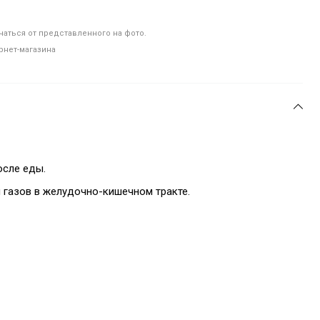
аться от представленного на фото.
рнет-магазина
осле еды.
 газов в желудочно-кишечном тракте.