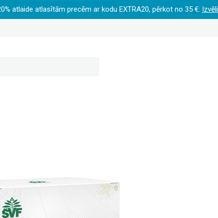
20% atlaide atlasītām precēm ar kodu EXTRA20, pērkot no 35 €:
Izvēl