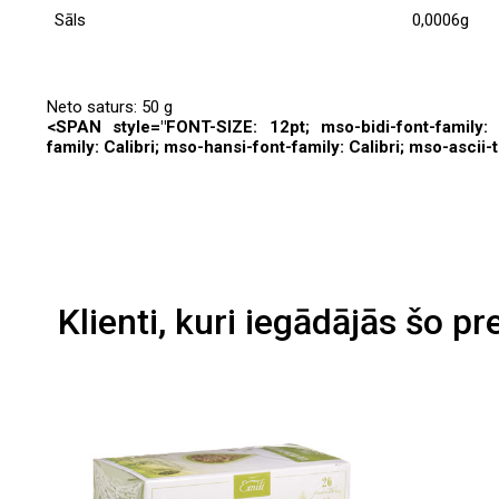
Sāls
0,0006g
Neto saturs: 50 g
<SPAN style="FONT-SIZE: 12pt; mso-bidi-font-family: C
family: Calibri; mso-hansi-font-family: Calibri; mso-ascii
Klienti, kuri iegādājās šo pr