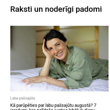
Raksti un noderīgi padomi
Laba pašsajūta
Kā parūpēties par labu pašsajūtu augustā? 7