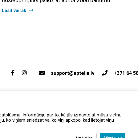
noslēpumi, kas palīdz atjaunot zobu baltumu
Lasīt vairāk
support@aptelia.lv
+371 64 5
atplūsmu. Informāciju par to, kā jūs izmantojat mūsu vietni,
, ko viņiem sniedzat vai ko viņi apkopo, kad lietojat viņu