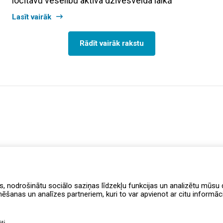
locītavu veselību aktīva dzīvesveida laikā
Lasīt vairāk
Rādīt vairāk rakstu
s, nodrošinātu sociālo saziņas līdzekļu funkcijas un analizētu mūsu d
anas un analīzes partneriem, kuri to var apvienot ar citu informāciju