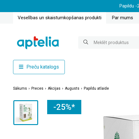
Papildu -
Veselības un skaistumkopšanas produkti
Par mums
Preču katalogs
Sākums
Preces
Akcijas
Augusts
Papildu atlaide
-25%*