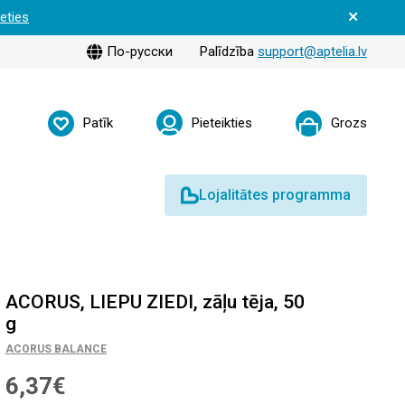
ieties
По-русски
Palīdzība
support@aptelia.lv
Patīk
Pieteikties
Grozs
Lojalitātes programma
ACORUS, LIEPU ZIEDI, zāļu tēja, 50
g
ACORUS BALANCE
6,37€