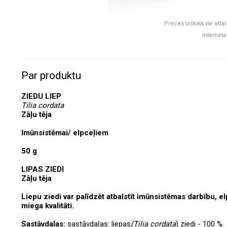
Preces izskats var atšķi
Interneta
Par produktu
ZIEDU LIEP
Tilia cordata
Zāļu tēja
Imūnsistēmai/ elpceļiem
50 g
LIPAS ZIEDI
Zāļu tēja
Liepu ziedi var palīdzēt atbalstīt imūnsistēmas darbību, 
miega kvalitāti.
Sastāvdaļas:
sastāvdaļas: liepas
(Tilia cordata
) ziedi - 100 %.