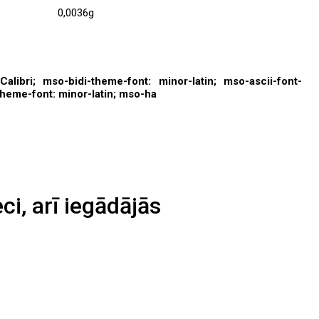
0,0036g
alibri; mso-bidi-theme-font: minor-latin; mso-ascii-font-
-theme-font: minor-latin; mso-ha
eci, arī iegādājās