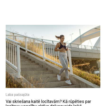
Laba pašsajūta
Vai skriešana kaitē locītavām? Kā rūpēties par