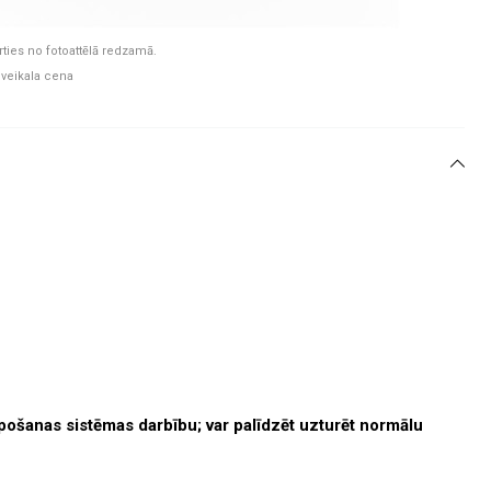
rties no fotoattēlā redzamā.
 veikala cena
elpošanas sistēmas darbību; var palīdzēt uzturēt normālu