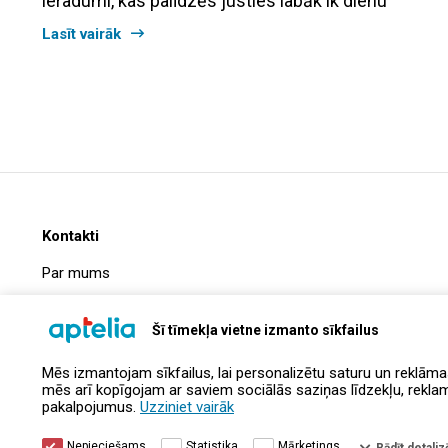
ieradumi, kas palīdzēs justies labāk ik dienu
Lasīt vairāk
Kontakti
Par mums
Biežāk uzdotie jautājumi
Šī tīmekļa vietne izmanto sīkfailus
Uzņēmuma informācija
Mēs izmantojam sīkfailus, lai personalizētu saturu un reklāma
Kontakti
mēs arī kopīgojam ar saviem sociālās saziņas līdzekļu, reklamēš
pakalpojumus.
Uzziniet vairāk
Nepieciešams
Statistika
Mārketings