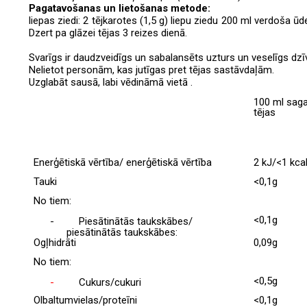
Pagatavošanas un lietošanas metode:
liepas ziedi: 2 tējkarotes (1,5 g) liepu ziedu 200 ml verdoša ūd
Dzert pa glāzei tējas 3 reizes dienā.
Svarīgs ir daudzveidīgs un sabalansēts uzturs un veselīgs dzī
Nelietot personām, kas jutīgas pret tējas sastāvdaļām.
Uzglabāt sausā, labi vēdināmā vietā .
100 ml sag
tējas
Enerģētiskā vērtība/ enerģētiskā vērtība
2 kJ/<1 kca
Tauki
<0,1g
No tiem:
<0,1g
-
Piesātinātās taukskābes/
piesātinātās taukskābes:
Ogļhidrāti
0,09g
No tiem:
<0,5g
-
Cukurs/cukuri
Olbaltumvielas/proteīni
<0,1g