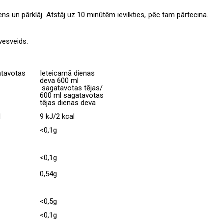
ens un pārklāj. Atstāj uz 10 minūtēm ievilkties, pēc tam pārtecina.
vesveids.
atavotas
Ieteicamā dienas
deva 600 ml
sagatavotas tējas/
600 ml sagatavotas
tējas dienas deva
l
9 kJ/2 kcal
<0,1g
<0,1g
0,54g
<0,5g
<0,1g