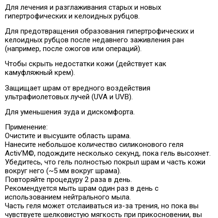
Для лечения и разглаживания старых и новых
гипертрофических и келоидных рубцов.
Для предотвращения образования гипертрофических и
келоидных рубцов после недавнего заживления ран
(например, после ожогов или операций).
Чтобы скрыть недостатки кожи (действует как
камуфляжный крем).
Защищает шрам от вредного воздействия
ультрафиолетовых лучей (UVA и UVB).
Для уменьшения зуда и дискомфорта.
Применение:
Очистите и высушите область шрама.
Нанесите небольшое количество силиконового геля
Activ'M©, подождите несколько секунд, пока гель высохнет.
Убедитесь, что гель полностью покрыл шрам и часть кожи
вокруг него (~5 мм вокруг шрама).
Повторяйте процедуру 2 раза в день.
Рекомендуется мыть шрам один раз в день с
использованием нейтрального мыла.
Часть геля может отслаиваться из-за трения, но пока вы
чувствуете шелковистую мягкость при прикосновении, вы