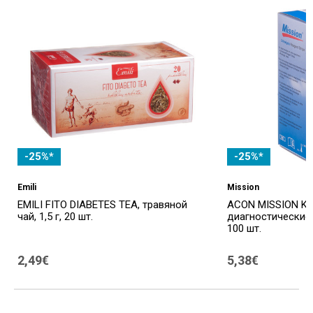
-25%*
-25%*
Emili
Mission
EMILI FITO DIABETES TEA, травяной
ACON MISSION KE
чай, 1,5 г, 20 шт.
диагностические 
100 шт.
2,49€
5,38€