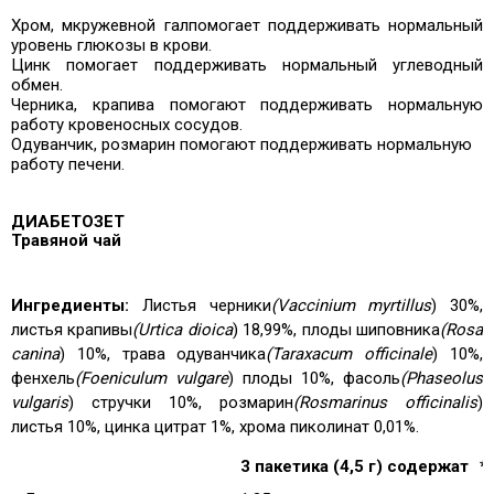
Хром, м
кружевной гал
помогает поддерживать нормальный
уровень глюкозы в крови.
Цинк помогает поддерживать нормальный углеводный
обмен.
Черника, крапива помогают поддерживать нормальную
работу кровеносных сосудов.
Одуванчик, розмарин помогают поддерживать нормальную
работу печени.
ДИАБЕТОЗЕТ
Травяной чай
Ингредиенты:
Листья черники
(Vaccinium myrtillus
) 30%,
листья крапивы
(Urtica dioica
) 18,99%, плоды шиповника
(Rosa
canina
) 10%, трава одуванчика
(Taraxacum officinale
) 10%,
фенхель
(Foeniculum vulgare
) плоды 10%, фасоль
(Phaseolus
vulgaris
) стручки 10%, розмарин
(Rosmarinus officinalis
)
листья 10%, цинка цитрат 1%, хрома пиколинат 0,01%.
3 пакетика (4,5 г) содержат
*