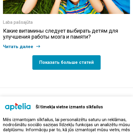
Laba pašsajūta
Какие витамины следует выбирать детям для
улучшения работы мозга и памяти?
Читать далее
Показать больше статей
support@aptelia.lv
+371 64 588 892
Šī tīmekļa vietne izmanto sīkfailus
Mēs izmantojam sīkfailus, lai personalizētu saturu un reklāmas,
nodrošinātu sociālo saziņas līdzekļu funkcijas un analizētu mūsu
Предложения и акции
datplūsmu. Informāciju par to, kā jūs izmantojat mūsu vietni, mēs