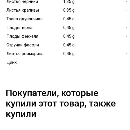
Листья черники
1,35 g
-
Листья крапивы
0,85 g
-
Трава одуванчика
0,45 g
-
Плоды терна
0,45 g
-
Плоды фенхеля
0,45 g
-
Стручки фасоли
0,45 g
-
Листья розмарина
0,45 g
-
Цинк
Покупатели, которые
купили этот товар, также
купили