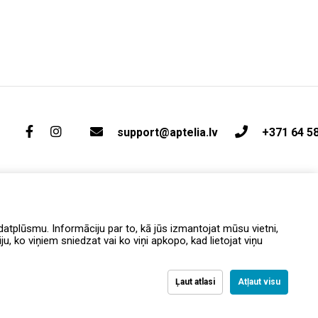
support@aptelia.lv
+371 64 5
atplūsmu. Informāciju par to, kā jūs izmantojat mūsu vietni,
, ko viņiem sniedzat vai ko viņi apkopo, kad lietojat viņu
Ļaut atlasi
Atļaut visu
вка и возврат
Политика конфиденциальности
Условия и положения