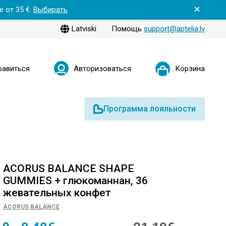
 от 35 €:
Выбирать
Latviski
Помощь
support@aptelia.lv
равиться
Авторизоваться
Корзина
Программа лояльности
ACORUS BALANCE SHAPE
GUMMIES + глюкоманнан, 36
жевательных конфет
ACORUS BALANCE