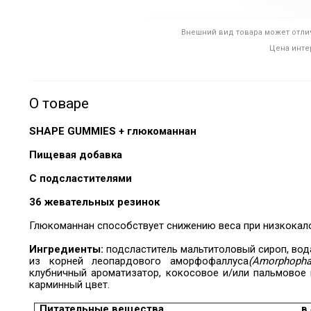
Внешний вид товара может отлич
Цена инте
О товаре
SHAPE GUMMIES + глюкоманнан
Пищевая добавка
С подсластителями
36 жевательных резинок
Глюкоманнан способствует снижению веса при низкокал
Ингредиенты:
подсластитель мальтитоловый сироп,
вод
из корней леопардового аморфофаллуса
(Amorphopha
клубничный ароматизатор, кокосовое и/или пальмовое 
карминный цвет.
Питательные вещества
в