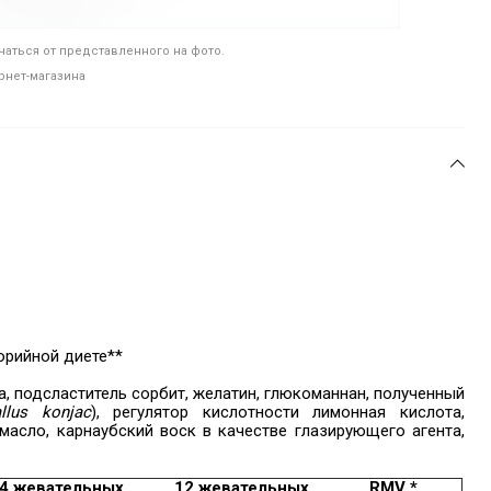
аться от представленного на фото.
рнет-магазина
орийной диете**
а, подсластитель сорбит, желатин, глюкоманнан, полученный
llus konjac
), регулятор кислотности лимонная кислота,
масло, карнаубский воск в качестве глазирующего агента,
 4 жевательных
12 жевательных
RMV *