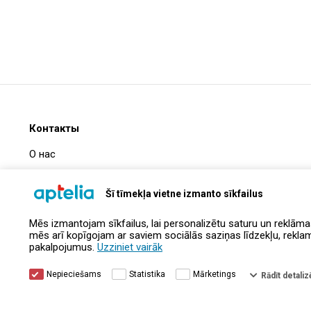
Контакты
О нас
Часто задаваемые вопросы
Šī tīmekļa vietne izmanto sīkfailus
Информация о компании
Mēs izmantojam sīkfailus, lai personalizētu saturu un reklāma
Контакты
mēs arī kopīgojam ar saviem sociālās saziņas līdzekļu, reklamēš
pakalpojumus.
Uzziniet vairāk
Nepieciešams
Statistika
Mārketings
Rādīt detalizē
© Aptelia