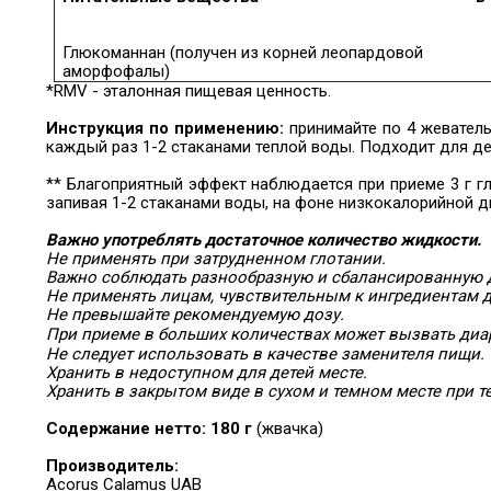
Глюкоманнан (получен из корней леопардовой
аморфофалы)
*RMV - эталонная пищевая ценность.
Инструкция по применению:
принимайте по 4 жеватель
каждый раз 1-2 стаканами теплой воды. Подходит для дет
** Благоприятный эффект наблюдается при приеме 3 г г
запивая 1-2 стаканами воды, на фоне низкокалорийной д
Важно употреблять достаточное количество жидкости.
Не применять при затрудненном глотании.
Важно соблюдать разнообразную и сбалансированную д
Не применять лицам, чувствительным к ингредиентам 
Не превышайте рекомендуемую дозу.
При приеме в больших количествах может вызвать диа
Не следует использовать в качестве заменителя пищи.
Хранить в недоступном для детей месте.
Хранить в закрытом виде в сухом и темном месте при те
Содержание нетто:
180 г
(жвачка)
Производитель:
Acorus Calamus UAB