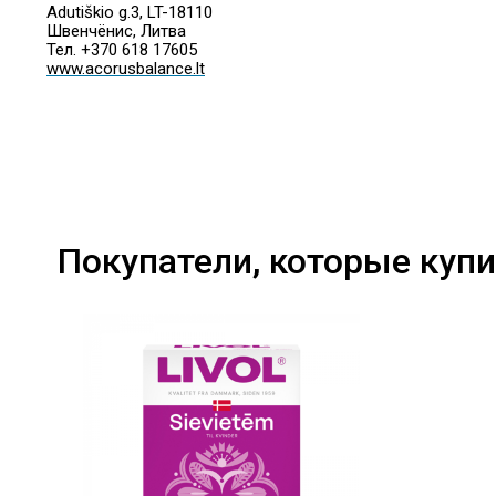
Adutiškio g.3, LT-18110
Швенчёнис, Литва
Тел. +370 618 17605
www.acorusbalance.lt
Покупатели, которые купи