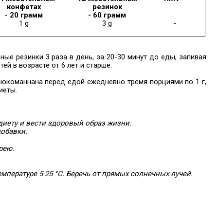
конфетах
резинок
- 20 грамм
- 60 грамм
1 g
3 g
-
ные резинки 3 раза в день, за 20-30 минут до еды, запивая
ей в возрасте от 6 лет и старше.
люкоманнана перед едой ежедневно тремя порциями по 1 г,
иеты.
иету и вести здоровый образ жизни.
добавки.
рею.
мпературе 5-25 °C. Беречь от прямых солнечных лучей.