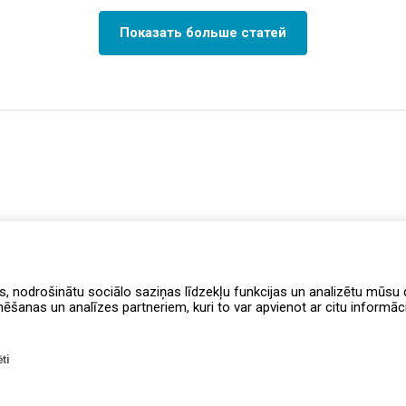
Показать больше статей
s, nodrošinātu sociālo saziņas līdzekļu funkcijas un analizētu mūsu d
anas un analīzes partneriem, kuri to var apvienot ar citu informāciju
ti
Правила программы лояльности
Уведомление о доступности
Доста