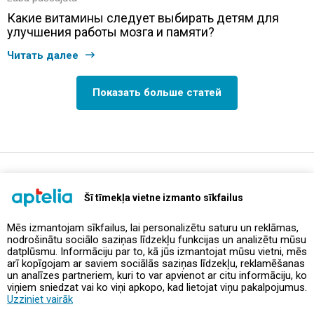
Какие витамины следует выбирать детям для
улучшения работы мозга и памяти?
Читать далее
Показать больше статей
support@aptelia.lv
+371 64 588 892
Šī tīmekļa vietne izmanto sīkfailus
Mēs izmantojam sīkfailus, lai personalizētu saturu un reklāmas,
nodrošinātu sociālo saziņas līdzekļu funkcijas un analizētu mūsu
Предложения и акции
datplūsmu. Informāciju par to, kā jūs izmantojat mūsu vietni, mēs
arī kopīgojam ar saviem sociālās saziņas līdzekļu, reklamēšanas
un analīzes partneriem, kuri to var apvienot ar citu informāciju, ko
Контакты
viņiem sniedzat vai ko viņi apkopo, kad lietojat viņu pakalpojumus.
Uzziniet vairāk
Правила и политика