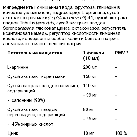
Ингредиенты:
очищенная вода, фруктоза, глицерин в
качестве увлажнителя, гидрохлорид L-аргинина, сухой
экстракт корня маки
(Lepidium meyenii
) 4:1, сухой экстракт
плодов Tribulus
terrestris
, сухой экстракт плодов
Serenoa
repens
, глюконат цинка, октаконазол,
загуститель
ксантановая камедь, регулятор кислотности лимонная
кислота, консерванты сорбат калия и бензоат натрия,
ароматизатор манго, селенит натрия.
Питательные вещества
1 флакон
RMV *
(10 мл)
L-аргинин
200 мг
-
Сухой экстракт корня маки
150 мг
-
Сухой экстракт плодов василька,
110 мг
-
содержащий:
- 99 мг
-
-
сапонины (90%)
Сухой экстракт плодов
80 мг
-
сереноидеса, содержащий:
- 36 мг
-
-
45% жирных кислот
Цинк
10 мг
100 %