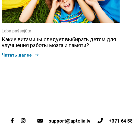
Laba pašsajūta
Какие витамины следует выбирать детям для
улучшения работы мозга и памяти?
Читать далее
support@aptelia.lv
+371 64 5