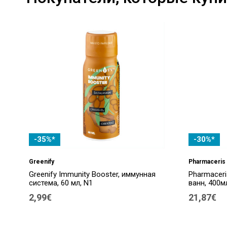
-35%*
-30%*
Greenify
Pharmaceris
Greenify Immunity Booster, иммунная
Pharmaceri
система, 60 мл, N1
ванн, 400м
2,99€
21,87€