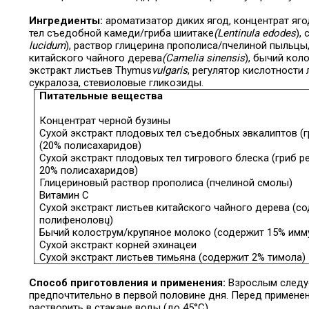
Ингредиенты:
ароматизатор диких ягод, концентрат яг
тел съедобной камеди/гриба шиитаке
(Lentinula edodes
),
lucidum
), раствор глицерина прополиса/пчелиной пыльцы,
китайского чайного дерева
(Camelia sinensis
), бычий кол
экстракт листьев Thymus
vulgaris
, регулятор кислотности
сукралоза, стевиоловые гликозиды.
Питательные вещества
Концентрат черной бузины
Сухой экстракт плодовых тел съедобных эвкалиптов (
(20% полисахаридов)
Сухой экстракт плодовых тел тигрового блеска (гриб р
20% полисахаридов)
Глицериновый раствор прополиса (пчелиной смолы)
Витамин С
Сухой экстракт листьев китайского чайного дерева (с
полифенолов
ų)
Бычий колострум/крупяное молоко (содержит 15
% имм
Сухой экстракт корней эхинацеи
Сухой экстракт листьев тимьяна (содержит 2% тимола)
Способ приготовления и применения:
Взрослым следуе
предпочтительно в первой половине дня. Перед примене
растворить в стакане воды (до 45°C).