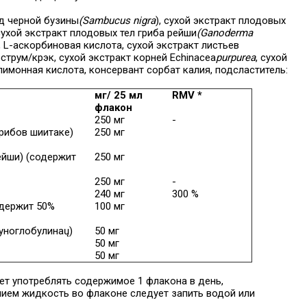
од черной бузины
(Sambucus nigra
), сухой экстракт плодовых
 сухой экстракт плодовых тел гриба рейши
(Ganoderma
 L-аскорбиновая кислота, сухой экстракт листьев
острум/крэк, сухой экстракт корней Echinacea
purpurea
, сухой
 лимонная кислота, консервант сорбат калия, подсластитель:
мг/ 25 мл
RMV *
флакон
250 мг
-
грибов шиитаке)
250 мг
ейши) (содержит
250 мг
250 мг
-
240 мг
300 %
одержит 50
%
100 мг
уноглобулина
ų)
50 мг
50 мг
50 мг
т употреблять содержимое 1 флакона в день,
нием жидкость во флаконе следует запить водой или